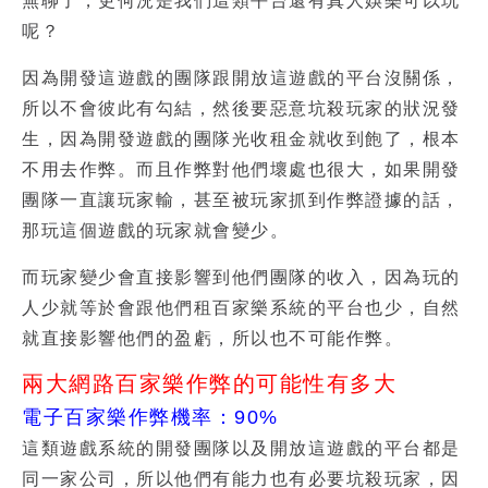
無聊了，更何況是我們這類平台還有真人娛樂可以玩
呢？
因為開發這遊戲的團隊跟開放這遊戲的平台沒關係，
所以不會彼此有勾結，然後要惡意坑殺玩家的狀況發
生，因為開發遊戲的團隊光收租金就收到飽了，根本
不用去作弊。而且作弊對他們壞處也很大，如果開發
團隊一直讓玩家輸，甚至被玩家抓到作弊證據的話，
那玩這個遊戲的玩家就會變少。
而玩家變少會直接影響到他們團隊的收入，因為玩的
人少就等於會跟他們租
百家樂系統
的平台也少，自然
就直接影響他們的盈虧，所以也不可能作弊。
兩大網路百家樂作弊的可能性有多大
電子百家樂作弊機率：90%
這類遊戲系統的開發團隊以及開放這遊戲的平台都是
同一家公司，所以他們有能力也有必要坑殺玩家，因