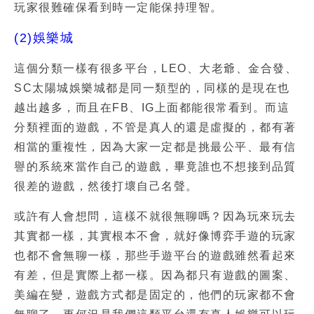
玩家很難確保看到時一定能保持理智。
(2)娛樂城
這個分類一樣有很多平台，LEO、大老爺、金合發、
SC太陽城娛樂城都是同一類型的，同樣的是現在也
越出越多，而且在FB、IG上面都能很常看到。而這
分類裡面的遊戲，不管是真人的還是虛擬的，都有著
相當的重複性，因為大家一定都是挑最公平、最有信
譽的系統來當作自己的遊戲，畢竟誰也不想接到品質
很差的遊戲，然後打壞自己名聲。
或許有人會想問，這樣不就很無聊嗎？因為玩來玩去
其實都一樣，其實根本不會，就好像博弈手遊的玩家
也都不會無聊一樣，那些手遊平台的遊戲雖然看起來
有差，但是實際上都一樣。因為都只有遊戲的圖案、
美編在變，遊戲方式都是固定的，他們的玩家都不會