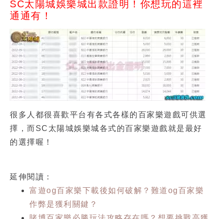
SC太陽城娛樂城出款證明！你想玩的這裡
通通有！
很多人都很喜歡平台有各式各樣的
百家樂遊戲
可供選
擇，而SC太陽城娛樂城各式的百家樂遊戲就是最好
的選擇喔！
延伸閱讀：
富遊og百家樂下載後如何破解？難道og百家樂
作弊是獲利關鍵？
賭博百家樂必勝玩法攻略存在嗎？想要挑戰高獲