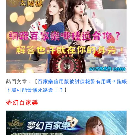
熱門文章：【
百家樂信用版被討債報警有用嗎？跑帳
下場可能會慘死路邊！？
】
夢幻百家樂