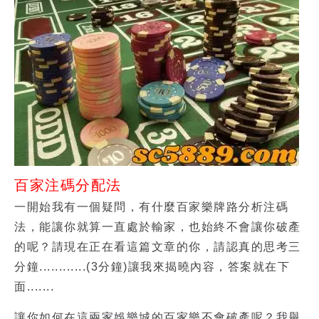
百家注碼分配法
一開始我有一個疑問，有什麼百家樂牌路分析注碼
法，能讓你就算一直處於輸家，也始終不會讓你破產
的呢？請現在正在看這篇文章的你，請認真的思考三
分鐘............(3分鐘)讓我來揭曉內容，答案就在下
面.......
讓你如何在這兩家娛樂城的百家樂不會破產呢？我舉