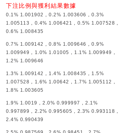
下注比例與獲利結果數據
0.1% 1.001902，0.2% 1.003606，0.3%
1.005113，0.4% 1.006421，0.5% 1.007528，
0.6% 1.008435
0.7% 1.009142，0.8% 1.009646，0.9%
1.009949，1.0% 1.01005，1.1% 1.009949，
1.2% 1.009646
1.3% 1.009142，1.4% 1.008435，1.5%
1.007528，1.6% 1.00642，1.7% 1.005112，
1.8% 1.003605
1.9% 1.0019，2.0% 0.999997，2.1%
0.997899，2.2% 0.995605，2.3% 0.993118，
2.4% 0.990439
2.5% 0.987569，2.6% 0.98451，2.7%