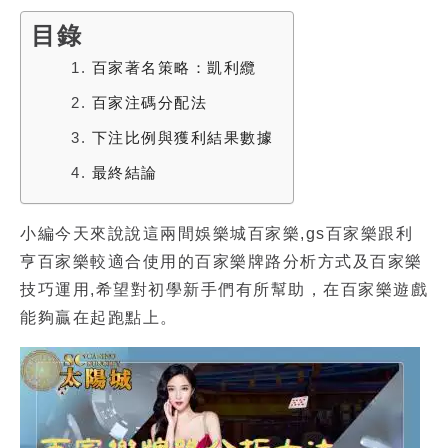
目錄
1.
百家著名策略：凱利纜
2.
百家注碼分配法
3.
下注比例與獲利結果數據
4.
最終結論
小編今天來說說這兩間
娛樂城百家樂
,
gs百家樂
跟
利
亨百家樂
較適合使用的
百家樂牌路分析
方式及
百家樂
技巧
運用,希望對初學新手們有所幫助，在
百家樂遊戲
能夠贏在起跑點上。