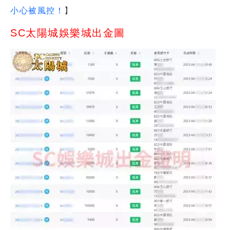
小心被風控！
】
SC太陽城娛樂城出金圖