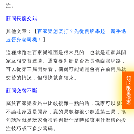
注。
莊閒長龍交錯
其他文章：【
百家樂怎麼打？先從例牌學起，新手迅
速晉身老司機！
】
這種牌路在百家樂裡面是很常見的，也就是莊家與閒
家互相交替連勝。通常要判斷是否為長條齒狀牌路，
可以從第三局開始看，偶爾可能還是會有在前兩局就
交替的情況，但很快就會結束。
領
取
限
莊閒交替不斷
量
優
惠
屬於百家樂看路中比較複雜一點的路，玩家可以發現
不論莊家還是閒家，贏的局數都很少超過第三局，換
句話說就是玩家會很難判斷什麼時候該用什麼樣的投
注技巧或下多少籌碼。