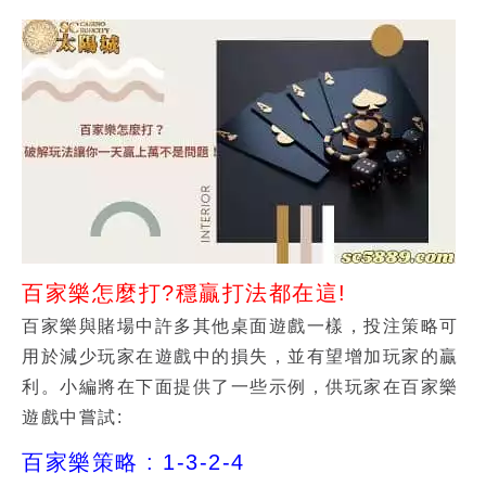
百家樂怎麼打?穩贏打法都在這!
百家樂與賭場中許多其他桌面遊戲一樣，投注策略可
用於減少玩家在遊戲中的損失，並有望增加玩家的贏
利。小編將在下面提供了一些示例，供玩家在百家樂
遊戲中嘗試:
百家樂策略 : 1-3-2-4