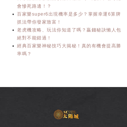
會慘死路邊！？
百家樂super6出現機率是多少？掌握幸運6算牌
抓法帶你發家致富！
老虎機攻略、玩法你知道了嗎？贏錢秘訣懶人包
絕對不能錯過！
經典百家樂神秘技巧大揭秘！真的有機會提高勝
率嗎？
SC
太
陽
城