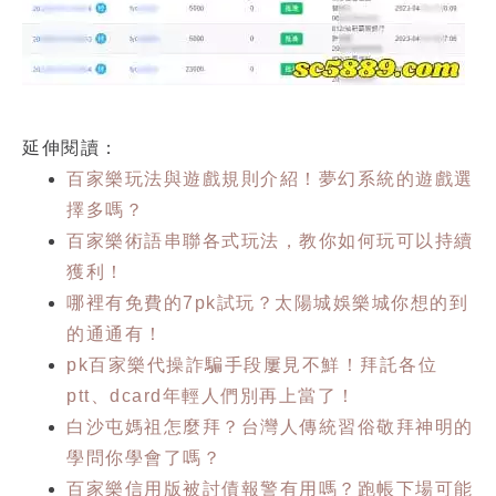
延伸閱讀：
百家樂玩法與遊戲規則介紹！夢幻系統的遊戲選
擇多嗎？
百家樂術語串聯各式玩法，教你如何玩可以持續
獲利！
哪裡有免費的7pk試玩？太陽城娛樂城你想的到
的通通有！
pk百家樂代操詐騙手段屢見不鮮！拜託各位
ptt、dcard年輕人們別再上當了！
白沙屯媽祖怎麼拜？台灣人傳統習俗敬拜神明的
學問你學會了嗎？
百家樂信用版被討債報警有用嗎？跑帳下場可能