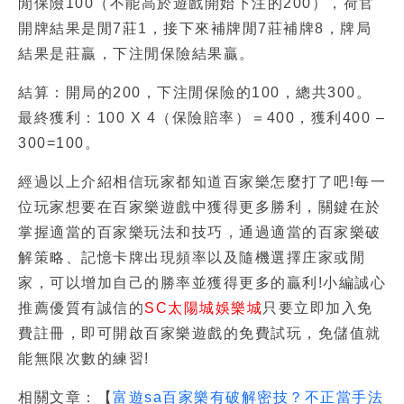
閒保險100（不能高於遊戲開始下注的200），荷官
開牌結果是閒7莊1，接下來補牌閒7莊補牌8，牌局
結果是莊贏，下注閒保險結果贏。
結算：開局的200，下注閒保險的100，總共300。
最終獲利：100 X 4（保險賠率）＝400，獲利400 –
300=100。
經過以上介紹相信玩家都知道
百家樂怎麼打
了吧!每一
位玩家想要在百家樂遊戲中獲得更多勝利，關鍵在於
掌握適當的
百家樂玩法
和技巧，通過適當的
百家樂破
解
策略、記憶卡牌出現頻率以及隨機選擇庄家或閒
家，可以增加自己的勝率並獲得更多的贏利!小編誠心
推薦優質有誠信的
SC太陽城娛樂城
只要立即加入免
費註冊，即可開啟百家樂遊戲的免費試玩，免儲值就
能無限次數的練習!
相關文章：【
富遊sa百家樂有破解密技？不正當手法