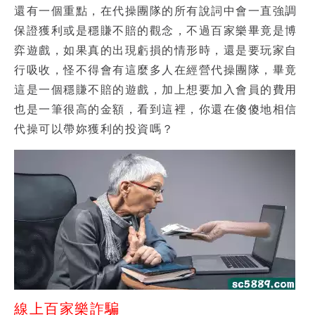
還有一個重點，在代操團隊的所有說詞中會一直強調
保證獲利或是穩賺不賠的觀念，不過百家樂畢竟是博
弈遊戲，如果真的出現虧損的情形時，還是要玩家自
行吸收，怪不得會有這麼多人在經營代操團隊，畢竟
這是一個穩賺不賠的遊戲，加上想要加入會員的費用
也是一筆很高的金額，看到這裡，你還在傻傻地相信
代操可以帶妳獲利的投資嗎？
線上百家樂詐騙