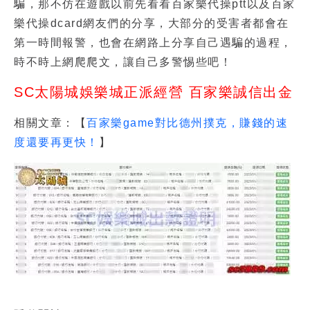
騙
，那不仿在遊戲以前先看看
百家樂代操ptt
以及
百家
樂代操dcard
網友們的分享，大部分的受害者都會在
第一時間報警，也會在網路上分享自己遇騙的過程，
時不時上網爬爬文，讓自己多警惕些吧！
SC太陽城娛樂城正派經營 百家樂誠信出金
相關文章：【
百家樂game對比德州撲克，賺錢的速
度還要再更快！
】