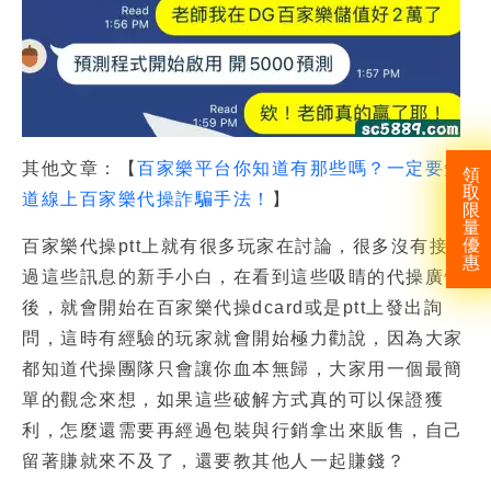
其他文章：【
百家樂平台你知道有那些嗎？一定要知
領
取
道線上百家樂代操詐騙手法！
】
限
量
優
百家樂代操ptt上就有很多玩家在討論，很多沒有接觸
惠
過這些訊息的新手小白，在看到這些吸睛的代操廣告
後，就會開始在百家樂代操dcard或是ptt上發出詢
問，這時有經驗的玩家就會開始極力勸說，因為大家
都知道代操團隊只會讓你血本無歸，大家用一個最簡
單的觀念來想，如果這些破解方式真的可以保證獲
利，怎麼還需要再經過包裝與行銷拿出來販售，自己
留著賺就來不及了，還要教其他人一起賺錢？