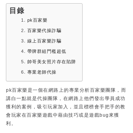
目錄
1.
pk百家樂
2.
百家樂代操詐騙
3.
線上百家樂詐騙
4.
帶牌群組門檻超低
5.
帥哥美女照片存在陷阱
6.
專業老師代操
pk百家樂
是一個在網路上的專業分析百家樂團隊，而
講白一點就是代操團隊，在網路上他們發出學員成功
獲利的案例，吸引玩家加入，並且標榜會手把手的教
會玩家在百家樂遊戲中藉由技巧或是遊戲bug來獲
利。