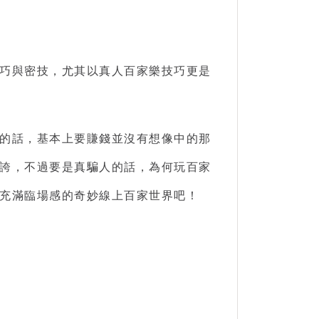
巧與密技，尤其以
真人百家樂技巧
更是
的話，基本上要賺錢並沒有想像中的那
誇，不過要是真騙人的話，為何玩百家
充滿臨場感的奇妙線上百家世界吧！