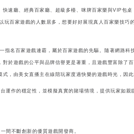
、快速廳、經典百家廳、超級多檯、咪牌百家樂與VIP包
中以玩百家遊戲的人數居多，想要好好展現真人百家樂技巧
第一指名百家遊戲連霸，屬於百家遊戲的先驅。隨著網路科
，對於遊戲的公平與品牌信譽更是著重，且遊戲豐富除了百
模式，由美女直播主在線陪玩家度過快樂的遊戲時光，因此
平台運作的穩定性，並模擬真實的賭場情境，提供玩家如親
，是一間不斷創新的優質遊戲開發商。