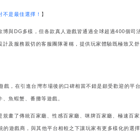
對不是最佳選擇！
】
博與DG多樣，但各款真人遊戲皆通過全球超過400個司法
設計及服務親切的客服團隊著稱，提供玩家體驗既極致又舒
弈遊戲，在引進台灣市場後的口碑相當不錯是頗受歡迎的平
牛、魚蝦蟹、番攤等遊戲。
是規畫了傳統百家廳、性感百家廳、咪牌百家廳、極速百家
s等相關系統的遊戲商，與其他平台相較之下讓玩家有更多樣化的