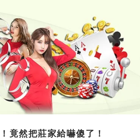
！竟然把莊家給嚇傻了！