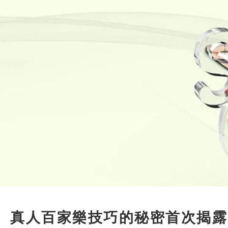
真人百家樂技巧的秘密首次揭露