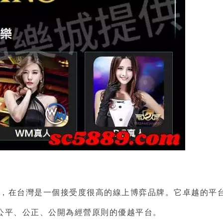
團，在台灣是一個接受度很高的線上博弈品牌。它卓越的平
公平、公正、公開為經營原則的優越平台。