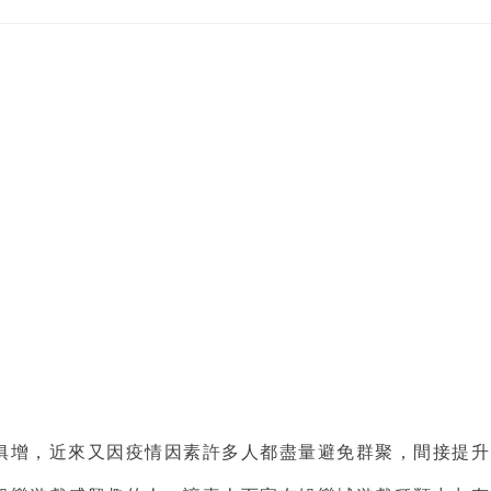
俱增，近來又因疫情因素許多人都盡量避免群聚，間接提升