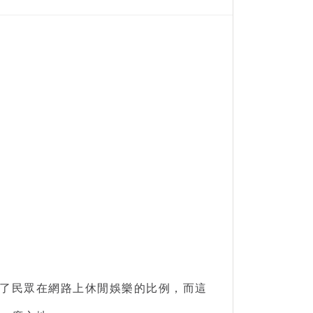
了民眾在網路上休閒娛樂的比例，而這