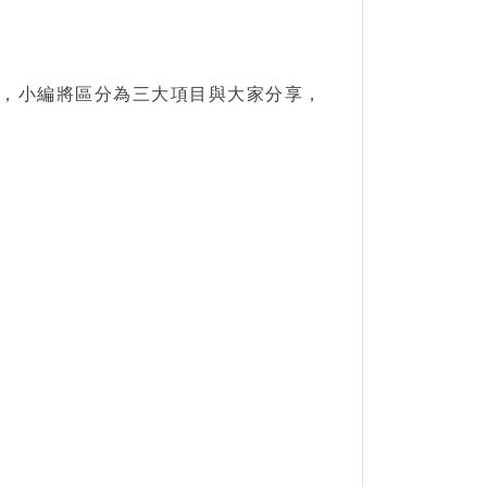
，小編將區分為三大項目與大家分享，