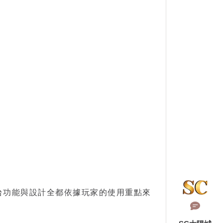
台功能與設計全都依據玩家的使用重點來