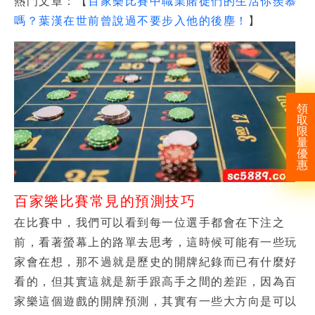
熱門文章：【
百家樂比賽中職業賭徒們的生活你羨慕
嗎？葉漢在世前曾說過不要步入他的後塵！
】
領
取
限
量
優
惠
百家樂比賽常見的預測技巧
在比賽中，我們可以看到每一位選手都會在下注之
前，看著螢幕上的路單去思考，這時候可能有一些玩
家會在想，那不過就是歷史的開牌紀錄而已有什麼好
看的，但其實這就是新手跟高手之間的差距，因為百
家樂這個遊戲的開牌預測，其實有一些大方向是可以