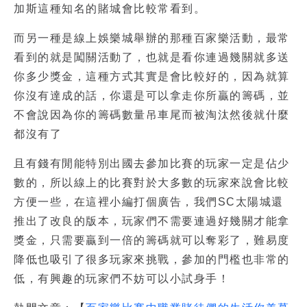
加斯這種知名的賭城會比較常看到。
而另一種是線上娛樂城舉辦的那種百家樂活動，最常
看到的就是闖關活動了，也就是看你連過幾關就多送
你多少獎金，這種方式其實是會比較好的，因為就算
你沒有達成的話，你還是可以拿走你所贏的籌碼，並
不會說因為你的籌碼數量吊車尾而被淘汰然後就什麼
都沒有了
且有錢有閒能特別出國去參加比賽的玩家一定是佔少
數的，所以線上的比賽對於大多數的玩家來說會比較
方便一些，在這裡小編打個廣告，我們SC太陽城還
推出了改良的版本，玩家們不需要連過好幾關才能拿
獎金，只需要贏到一倍的籌碼就可以奪彩了，難易度
降低也吸引了很多玩家來挑戰，參加的門檻也非常的
低，有興趣的玩家們不妨可以小試身手！