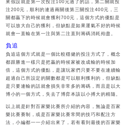
來假設就是第一次投注100元過了的話，第二關就投
注200元，順利的連過兩關後第三關投注400元，三
關都贏下的時候就會獲利700元，這個方式的優點是
可以放大自己的獲利，但缺點是如果運氣不好的時候
就會一直輸在第一注與第二注直到籌碼消耗殆盡。
負追
負追這個方式就是一個比較穩健的投注方式了，概念
都跟勝進一樣只是把贏的時候家被改成輸的時候加
倍，這個方式的優點，是讓玩家們只要不要在連續輸
超過自己所設定的關數都是可以順利獲利的，但缺點
是只要連輸的話就會損失非常多的籌碼，而且是以大
博小的一個方式，失去了博弈本該以小搏大的精隨。
以上就是針對
百家樂比賽
所介紹的內容，無論是
百家
樂比賽
賽制，或是
百家樂比賽
常間的技巧和配注方
法，小編都一一介紹出來了，若有看到最後的
百家樂