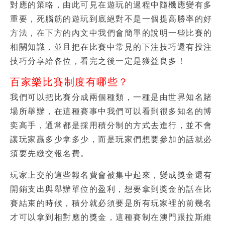
對應的策略，由此可見在遊玩的過程中隨機應變有多
重要，死腦筋的遊玩到底絕對不是一個提高勝率的好
方法，在下方的內文中我們會簡單的說明一些比賽的
相關知識，並且把在比賽中常見的下注技巧還有投注
技巧分享給各位，看完之後一定是獲益良多！
百家樂比賽制度有哪些？
我們可以把比賽分成兩個種類，一種是由世界知名賭
場所舉辦，在這種賽事中我們可以看到很多知名的博
奕高手，通常都是採用積分制的方式去進行，並不會
讓玩家贏多少拿多少，而是玩家們想要參加的話就必
須要先繳交報名費。
玩家上交的這些報名費會被集中起來，變成獎金還有
開銷支出與舉辦單位的盈利，想要拿到獎金的話在比
賽結束的時候，積分就必須要是所有玩家裡的前幾名
才可以拿到相對應的獎金，這種賽制在澳門跟拉斯維