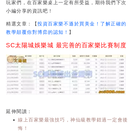
玩家們，在
百家樂
桌上一定有所受益，期待我們下次
小編分享的資訊吧！
精選文章：【
投資百家樂不遜於買美金！了解正確的
教學顛覆你對博弈的認知！
】
SC太陽城娛樂城 最完善的百家樂比賽制度
延伸閱讀：
線上百家樂最強技巧，神仙級教學錯過一定會後
悔！