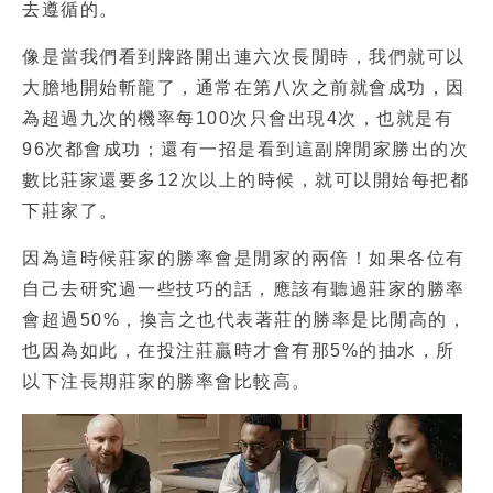
去遵循的。
像是當我們看到牌路開出連六次長閒時，我們就可以
大膽地開始斬龍了，通常在第八次之前就會成功，因
為超過九次的機率每100次只會出現4次，也就是有
96次都會成功；還有一招是看到這副牌閒家勝出的次
數比莊家還要多12次以上的時候，就可以開始每把都
下莊家了。
因為這時候莊家的勝率會是閒家的兩倍！如果各位有
自己去研究過一些技巧的話，應該有聽過莊家的勝率
會超過50%，換言之也代表著莊的勝率是比閒高的，
也因為如此，在投注莊贏時才會有那5%的抽水，所
以下注長期莊家的勝率會比較高。