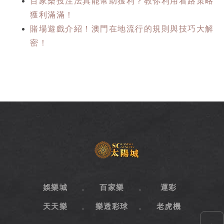
百家樂投注法真能幫助獲利？教你利用看路策略
獲利滿滿！
賭場遊戲介紹！澳門在地流行的規則與技巧大解
密！
SC
太
陽
城
娛
樂
娛樂城
百家樂
運彩
城
天天樂
樂透彩球
老虎機
︽