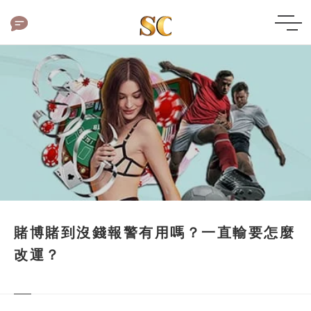
賭博賭到沒錢報警有用嗎？一直輸要怎麼
改運？