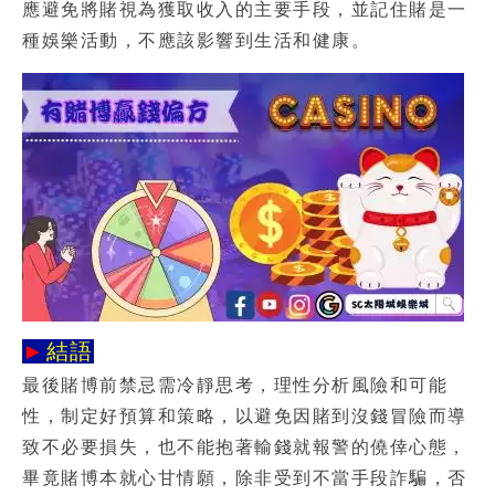
應避免將賭視為獲取收入的主要手段，並記住賭是一
種娛樂活動，不應該影響到生活和健康。
►
結語
最後
賭博前禁忌
需冷靜思考，理性分析風險和可能
性，制定好預算和策略，以避免因賭到沒錢冒險而導
致不必要損失，也不能抱著輸錢就報警的僥倖心態，
畢竟賭博本就心甘情願，除非受到不當手段詐騙，否