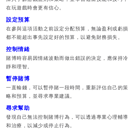
在玩遊戲時會更有信心。
設定預算
在參與這項活動之前設定分配預算，無論盈利或虧損
都不能超出事先設定好的預算，以避免財務損失。
控制情緒
賭博時容易因情緒波動而做出錯誤的決定，應保持冷
靜和理智。
暫停賭博
一直輸錢，可以暫停賭一段時間，重新評估自己的策
略和預算，並尋求專業建議。
尋求幫助
發現自己無法控制賭博行為，可以透過專業心理輔導
和治療，以減少或停止行為。