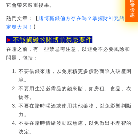
限
量
它會帶來嚴重後果。
優
惠
熱門文章：【
賭博贏錢偏方存在嗎？掌握財神咒語必
定發大財！
】
►
不能觸碰的賭博前禁忌要件
在賭之前，有一些禁忌需注意，以避免不必要風險和
問題，包括：
不要借錢來賭，以免累積更多債務而陷入破產困
境。
不要用生活必需品的錢來賭，如房租、食品、衣
物等。
不要在賭時喝酒或使用其他藥物，以免影響判斷
力。
不要在賭時情緒波動或焦慮，以免做出不理智的
決定。