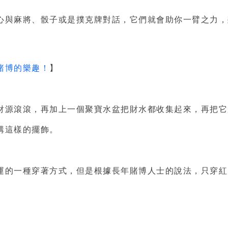
心與麻將、骰子或是撲克牌對話，它們就會助你一臂之力，
賭博的樂趣！
】
財源滾滾，再加上一個聚寶水盆把財水都收集起來，再把它
購這樣的擺飾。
運的一種穿著方式，但是根據長年賭博人士的說法，只穿紅