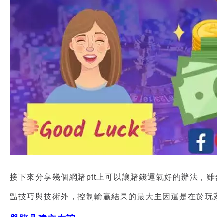
接下來分享幾個
網賭ptt
上可以讓
賭錢運氣好
的辦法，雖
點技巧與技術外，控制輸贏結果的最大主因還是在於玩