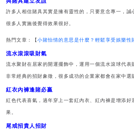
與賭具建立友誼
許多人相信賭具其實是擁有靈性的，只要意念專一，誠
很多人實施後覺得效果很好。
熱門文章：【
小賭怡情的意思是什麼？輕鬆享受娛樂性
流水滾滾吸財氣
流水聚財在居家的開運擺飾中，運用一個流水滾球代表
非常經典的招財象徵，很多成功的企業家都會在家中選
紅衣內褲逢賭必贏
紅色代表喜氣，過年穿上一套紅內衣、紅內褲是增添好
果。
尾戒招貴人招財