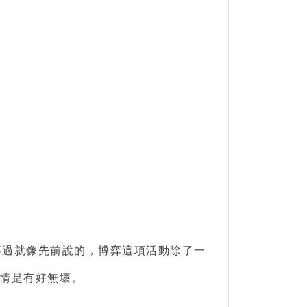
不過就像先前說的，博弈這項活動除了一
情
是有好無壞。