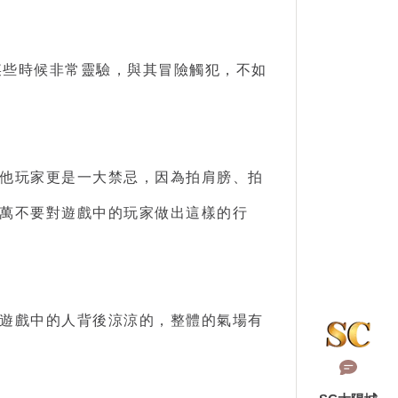
某些時候非常靈驗，與其冒險觸犯，不如
他玩家更是一大禁忌，因為拍肩膀、拍
萬不要對遊戲中的玩家做出這樣的行
遊戲中的人背後涼涼的，整體的氣場有