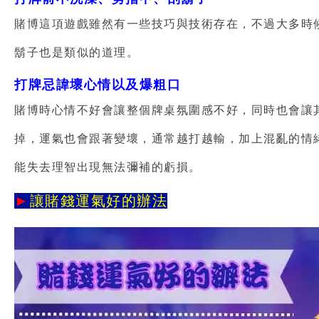
賭博這項遊戲雖然有一些技巧與技術存在，不過大多時
鬍子也是類似的道理。
打牌忌諱壞心情以及爆粗口
賭博時心情不好會讓整個牌桌氛圍感不好，同時也會讓
掉，運氣也會跟著變壞，通常越打越輸，加上混亂的情
能失去理智出現無法彌補的虧損。
►
讓賭錢運氣好的辦法