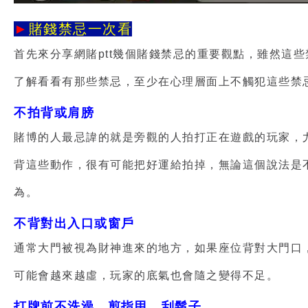
►
賭錢禁忌一次看
首先來分享
網賭ptt
幾個
賭錢禁忌
的重要觀點，雖然這些
了解看看有那些禁忌，至少在心理層面上不觸犯這些禁
不拍背或肩膀
賭博的人最忌諱的就是旁觀的人拍打正在遊戲的玩家，
背這些動作，很有可能把好運給拍掉，無論這個說法是
為。
不背對出入口或窗戶
通常大門被視為財神進來的地方，如果座位背對大門口
可能會越來越虛，玩家的底氣也會隨之變得不足。
打牌前不洗澡、剪指甲、刮鬍子