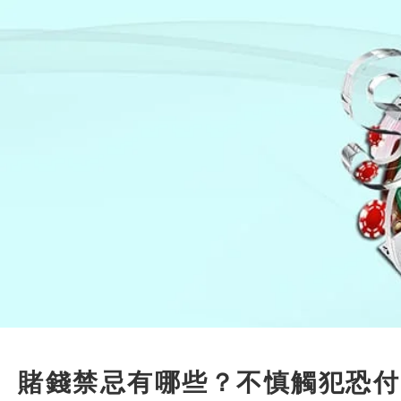
賭錢禁忌有哪些？不慎觸犯恐付