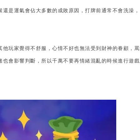
候還是運氣會佔大多數的成敗原因，打牌前通常不會洗澡，
其他玩家覺得不舒服，心情不好也無法受到財神的眷顧，罵
緒也會影響判斷，所以千萬不要再情緒混亂的時候進行遊戲