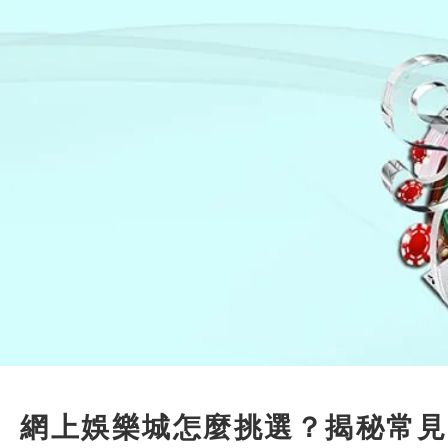
網上娛樂城怎麼挑選？揭秘常見