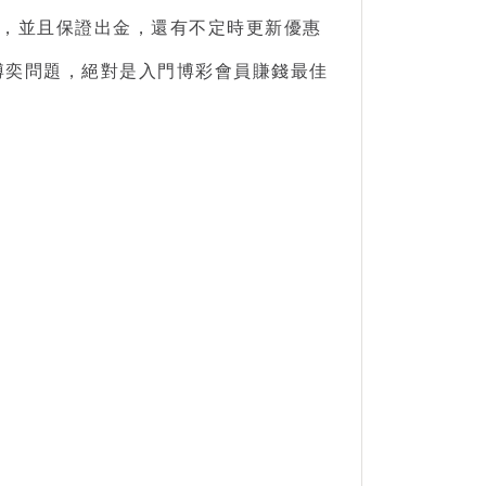
，並且保證出金，還有不定時更新優惠
博奕問題，絕對是入門博彩會員賺錢最佳