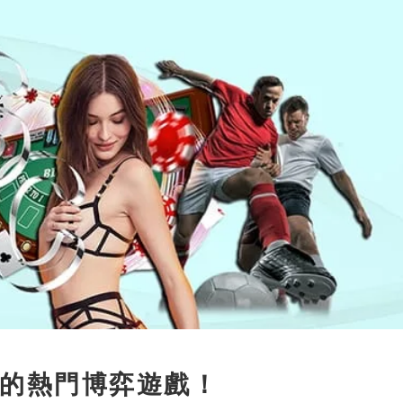
的熱門博弈遊戲！