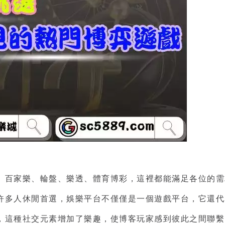
、百家樂、輪盤、樂透、體育博彩，這裡都能滿足各位的需
許多人休閒首選，娛樂平台不僅僅是一個遊戲平台，它還代
，這種社交元素增加了樂趣，使博客玩家感到彼此之間聯繫