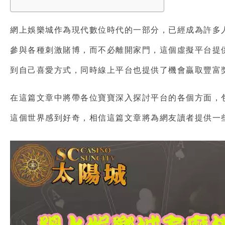
網上娛樂城
作為現代數位時代的一部分，已經成為許多
參與各種刺激賭博，而不必離開家門，這個虛擬平台提
到自己喜愛方式，同時線上平台也提供了機會贏取豐富
在這篇文章中將帶各位寶寶深入探討平台的各個方面，
這個世界感到好奇，相信這篇文章將為網友讀者提供一