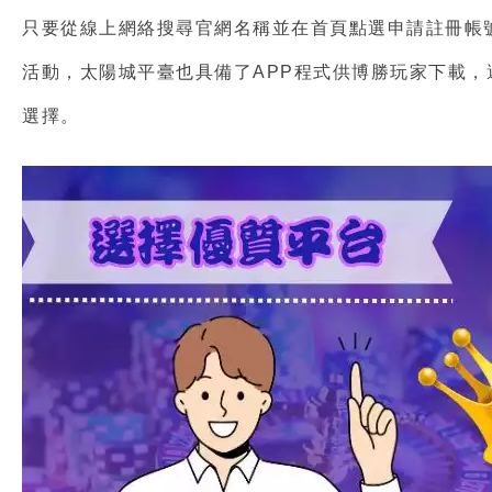
只要從線上網絡搜尋官網名稱並在首頁點選申請註冊帳
活動，太陽城平臺也具備了APP程式供博勝玩家下載，
選擇。