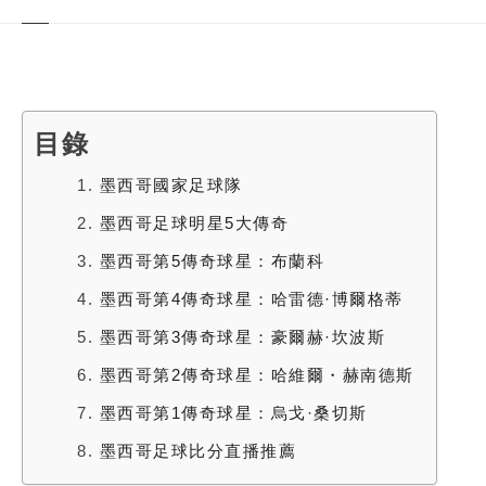
目錄
1.
墨西哥國家足球隊
2.
墨西哥足球明星5大傳奇
3.
墨西哥第5傳奇球星：布蘭科
4.
墨西哥第4傳奇球星：哈雷德·博爾格蒂
5.
墨西哥第3傳奇球星：豪爾赫·坎波斯
6.
墨西哥第2傳奇球星：哈維爾・赫南德斯
7.
墨西哥第1傳奇球星：烏戈·桑切斯
8.
墨西哥足球比分直播推薦