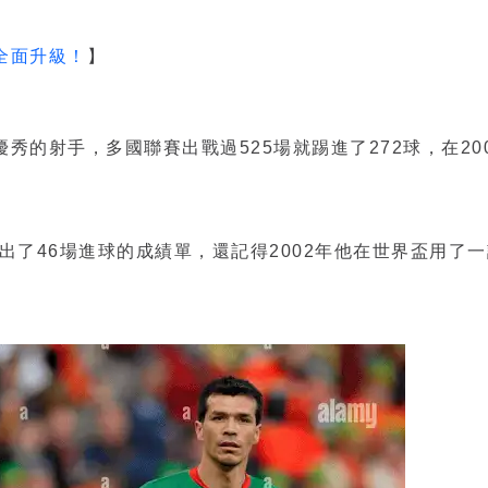
全面升級！
】
的射手，多國聯賽出戰過525場就踢進了272球，在200
並繳出了46場進球的成績單，還記得2002年他在世界盃用