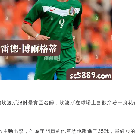
的坎波斯絕對是實至名歸，坎波斯在球場上喜歡穿著一身花
歡主動出擊，作為守門員的他竟然也踢進了35球，最經典