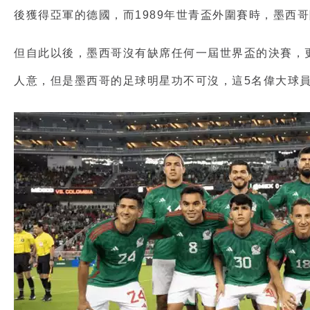
後獲得亞軍的德國，而1989年世青盃外圍賽時，墨西
但自此以後，墨西哥沒有缺席任何一屆世界盃的決賽，更
人意，但是墨西哥的足球明星功不可沒，這5名偉大球