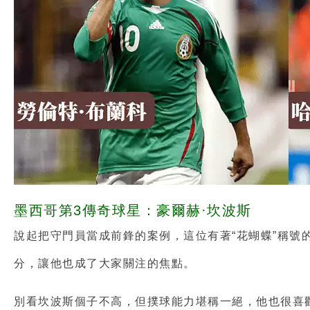
墨西哥第3傳奇球星：豪爾赫·坎波斯
說起把守門員當成前鋒的案例，這位有著“花蝴蝶”稱號
分，讓他也成了大家關注的焦點。
別看坎波斯個子不高，但撲球能力堪稱一絕，他也很喜