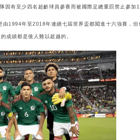
哥隊因有至少四名超齡球員參賽而被國際足總重罰禁止參加1
由1994年至2018年連續七屆世界盃都闖進十六強賽，
員的成績都是後人難以超越的。