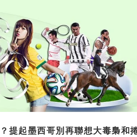
？提起墨西哥別再聯想大毒梟和