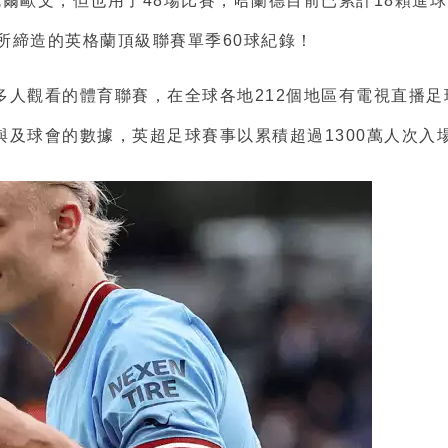
爾歐文，但也用了48場比賽，哈蘭德目前已累計18顆進
季所締造的英格蘭頂級聯賽單季60球紀錄！
多人觀看的體育聯賽，在全球各地212個地區有電視
直播足
及球會的數據，英超足球賽事以累積超過1300萬人次入