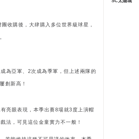
SC太陽城
財團收購後，大肆購入多位世界級球星，
。
1次成為亞軍、2次成為季軍，但上述兩隊的
屢創新高！
有亮眼表現，本季出賽8場就3度上演帽
子戲法，可見這位金童實力不一般！