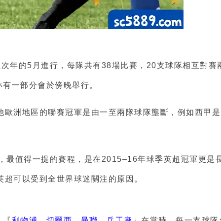
次年的5月進行，每隊共有38場比賽，20支球隊相互對
亦有一部分會於傍晚舉行。
他歐洲地區的聯賽冠軍是由一至兩隊球隊壟斷，例如西甲是
，最值得一提的賽程，是在2015–16年球季英超冠軍更
英超可以受到全世界球迷關注的原因。
，『
利物浦、切爾西、曼聯、兵工廠
』在當時，每一支球隊