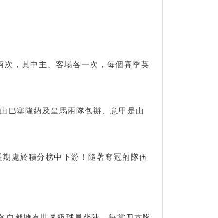
賽兩次，其中主、客場各一次，每個賽季英
由巴塞隆納及皇馬兩隊包辦、意甲是由
是長期處於積分榜中下游！隨著奪冠的隊伍
各自都擁有世界級球員坐陣，每當四支隊