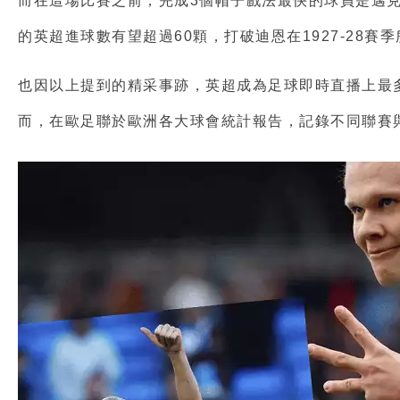
而在這場比賽之前，完成3個帽子戲法最快的球員是邁克
的英超進球數有望超過60顆，打破迪恩在1927-28賽
也因以上提到的精采事跡，英超成為
足球即時直播
上最
而，在歐足聯於歐洲各大球會統計報告，記錄不同聯賽與