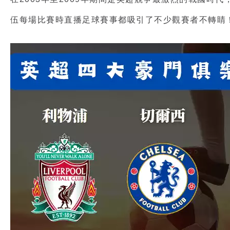
伍每場比賽時
直播足球賽事
都吸引了不少觀賽者不轉睛