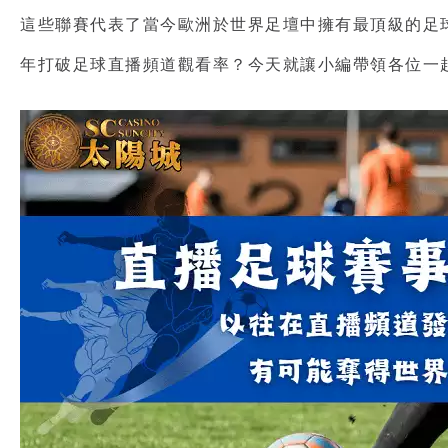
這些聯賽代表了當今歐洲於世界足壇中擁有最頂級的足
年打破
足球直播頻道
觀看率？今天就讓小編帶領各位一