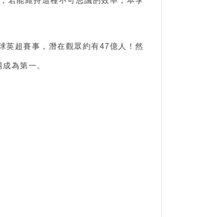
球，若能維持這種不可思議的效率，本季
球英超
賽事，潛在觀眾約有47億人！然
場成為第一。