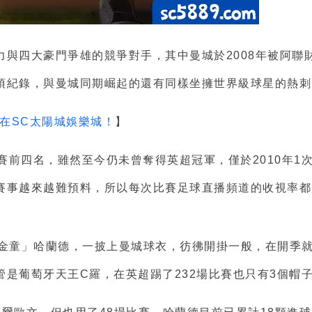
與四大豪門爭雄的競爭對手，其中曼城於2008年被阿聯
項紀錄，與曼城同期崛起的還有同樣坐擁世界級球星的熱刺
盡在SC太陽城娛樂城！
】
超聯賽前四名，雖然至今仍未曾奪得英超冠軍，僅於2010年
賽事越來越難預料，所以每次比賽足球直播頻道的收視率都
金童」哈蘭德，一披上曼城球衣，彷彿開掛一般，在開季就
是葡萄牙天王C羅，在英超踢了232場比賽也只有3個帽