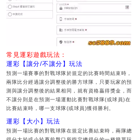
常見運彩遊戲玩法：
運彩【讓分/不讓分】玩法
預測一場賽事的對戰球隊於規定的比賽時間結束時，
兩隊比分經過讓分調整後的勝方球隊，只要玩家的預
測與讓分調整後的結果相同，就有資格贏得獎金，而
不讓分則是在預測一場運動比賽對戰球隊(或球員)在
比賽結束時，哪一支球隊(或球員)獲得勝利。
運彩【大小】玩法
預測一場比賽的對戰球隊在規定比賽結束時，兩隊總
得分大於或小於賽前盤口所指定總得分的一種簡單玩