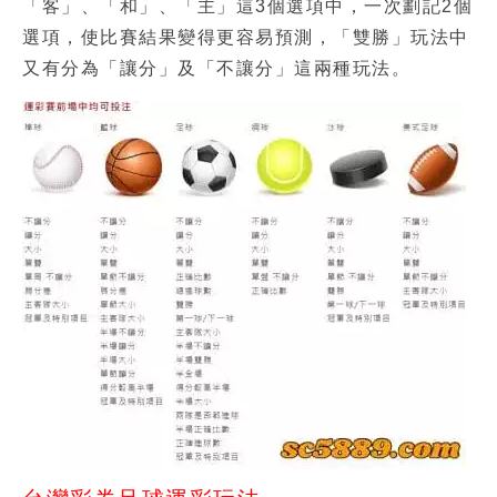
「客」、「和」、「主」這3個選項中，一次劃記2個
選項，使比賽結果變得更容易預測，「雙勝」玩法中
又有分為「讓分」及「不讓分」這兩種玩法。