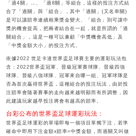
「過4關」…、「過8關」等組合，這樣的投注方式結
合了「過關」與「組合」，其中「過關」(又名串關)
是可以讓賠率連續相乘獎金變大、「組合」則可讓中
獎的機會提高，把兩者結合在一起，就是所謂的「過
關組合」，這是一種可以兼顧「中獎機會高低」及
「中獎金額大小」的投注方式。
依據2022 世足卡達世界盃足球賽主要的運彩玩法包
含：2022世界盃冠軍、晉級冠軍賽球隊、晉級四強
球隊、晉級八強球隊、冠軍來自哪一組、冠軍球隊是
否為首次贏得世界盃，這種組合的投注玩法，由於投
注賠率會隨著賽事的走向越來越明顯而有所調整，因
此建議玩家越早投注將會有越高的賠率。
台彩公布的世界盃足球運彩玩法：
世界盃足球運彩的單場即每一個項目單獨下注，若準
確命中即用下注金額x賠率=中獎金額，而過關又叫做