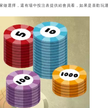
玩家做選擇，還有
場中投注表
提供給會員看，如果是喜歡玩