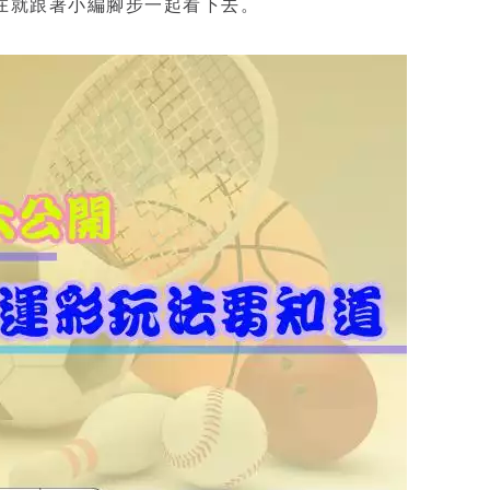
在就跟著小編腳步一起看下去。