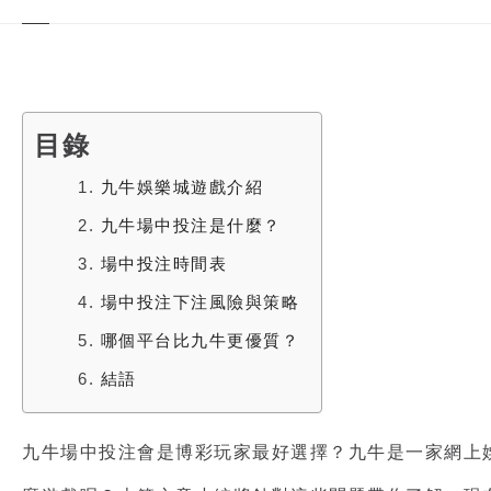
目錄
1.
九牛娛樂城遊戲介紹
2.
九牛場中投注是什麼？
3.
場中投注時間表
4.
場中投注下注風險與策略
5.
哪個平台比九牛更優質？
6.
結語
九牛場中投注
會是博彩玩家最好選擇？九牛是一家網上