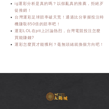
ig運彩分析是真的嗎？以假亂真的推薦，拒絕歹
徒推銷！
台灣運彩足球賠率破天荒！通過比分掌握投注時
機賺取850倍的賠率吧！
運彩LOL在ptt上討論熱烈，台灣電競投注怎麼
買能賺錢?
運彩怎麼買才能獲利？毫無頭緒就換個方向吧！
SC
太
陽
城
娛