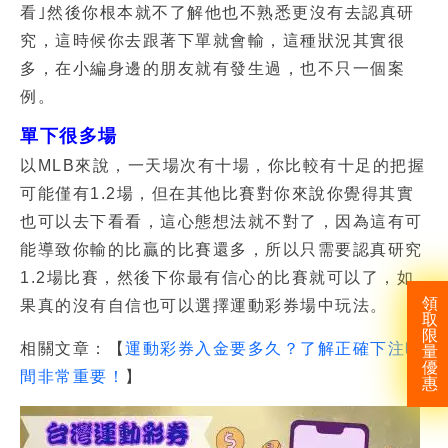
看｣然後你根本就不了解他也不熟悉更沒有去認真研
究，這時候你去跟著下單就會輸，這種狀況其實很
多，在小編身邊的朋友就有發生過，也不只一個案
例。
單下很多場
以MLB來說，一天場次有十場，你比較有十足的把握
可能僅有1.2場，但在其他比賽對你來說你覺得其實
也可以去下看看，這心態想法就不對了，因為這有可
能導致你輸的比贏的比賽還多，所以只需要認真研究
1.2場比賽，然後下你最有信心的比賽就可以了，如
領
果真的沒有自信也可以選擇
運動彩券場中
玩法。
取
限
相關文章：【
運動彩券入金要多久？了解正確下注時
量
優
間非常重要！
】
惠