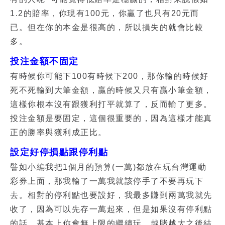
1.2的賠率，你現有100元，你贏了也只有20元而
已。但在你的本金是很高的，所以損失的就會比較
多。
投注金額不固定
有時候你可能下100有時候下200，那你輸的時候好
死不死輸到大筆金額，贏的時候又只有贏小筆金額，
這樣你根本沒有跟獲利打平就算了，反而輸了更多。
投注金額是要固定，這個很重要的，因為這樣才能真
正的勝率與獲利成正比。
設定好停損點跟停利點
譬如小編我把1個月的預算(一萬)都放在玩
台灣運動
彩券
上面，那我輸了一萬我就該停手了不要再玩下
去。相對的停利點也要設好，我最多賺到兩萬我就先
收了，因為可以先存一萬起來，但是如果沒有停利點
的話，基本上你會無上限的繼續玩，越賭越大之後結