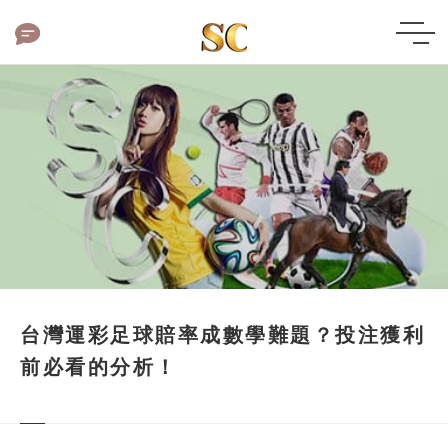
台灣運彩足球賠率成數學難題？投注獲利
前必看的分析！