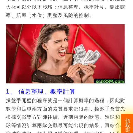
大概可以分以下步驟：信息整理、概率計算、開出賠
率、賠率（水位）調整及風險的控制。
1、 信息整理、概率計算
操盤手開盤的程序就是一個計算概率的過程，因此對
數學和足球兩方面的素質要求都很高，操盤手會首先
根據交戰雙方對陣往績、近期兩隊的狀態、進球和失
領
球等情況計算兩隊交戰最可能出現的結果，再綜合考
取
限