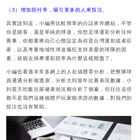
（3）增加賠付率，吸引更多的人來投注。
其實說到這，小編用比較簡單的白話來作總結，不管
你是賭客，還是單純的球迷，你想足球運彩分析任何
賽事，你都要將自己心態設定為你是台灣運彩或者莊
家，以及考量地域性球迷瘋狂支持喜愛的球隊的因
素，就能去揣摩運彩賠率為什麼這樣開盤了。
小編也看過非常多網上的人在搞體育分析，把整隊球
員通通分析個透測，分析大到當年比賽表現數據，小
到當天吃飯拉屎健康狀況都分析了個遍，但往往這些
都不是我們這種個體戶玩家能求證的數據，對我們的
投注也沒有幫助。