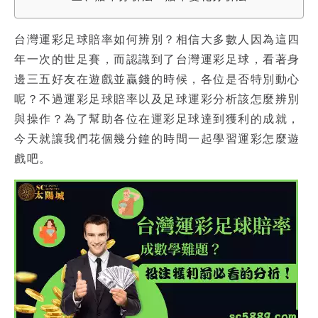
台灣運彩足球賠率
如何辨別？相信大多數人因為這四
年一次的世足賽，而認識到了
台灣運彩足球
，看著身
邊三五好友在遊戲並贏錢的時候，各位是否特別動心
呢？不過
運彩足球賠率
以及
足球運彩分析
該怎麼辨別
與操作？為了幫助各位在
運彩足球
達到獲利的成就，
今天就讓我們花個幾分鐘的時間一起學習運彩怎麼遊
戲吧。