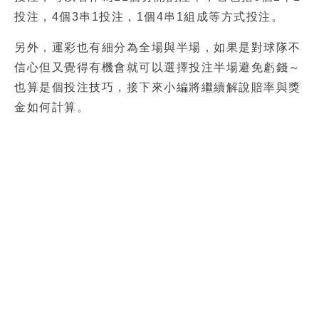
投注，4個3串1投注，1個4串1組成等方式投注。
另外，運彩也有細分為全場與半場，如果是對球隊不
信心但又覺得有機會就可以選擇投注半場避免虧錢～
也算是個投注技巧，接下來小編將繼續解說賠率與獎
金如何計算。