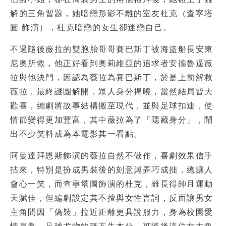
解的三角習題，她暗戀形影不離的室友杜克（查寧塔
圖 飾演），杜克暗戀的女生卻迷戀自己。
不過隨後薇拉的雙胞胎哥哥賽巴斯丁被海盜船長安東
尼奧所救，他正好看到奧莉維亞的追求者安德魯逼薇
拉與他決鬥，因認為薇拉為賽巴斯丁，於是上前解救
薇拉，最終謎團解開，眾人身分揭曉，當然結局皆大
歡喜，編劇將故事結構搬至現代，並與足球扣連，使
情節變得更加豐富，其中薇拉為了「隱藏身分」，鬧
出不少笑料成為本電影其一看點。
阿曼達拜恩斯飾演的薇拉自然不做作，喜劇效果信手
拈來，特別是扮成男裝後的刻意與弄巧成拙，總讓人
會心一笑，而查寧塔圖飾演的杜克，雖長得帥且運動
天賦佳，但編劇設定其不擅與女性言詞，反而讓男女
主角間因「偽裝」拉近距離更具說服力，身為校園愛