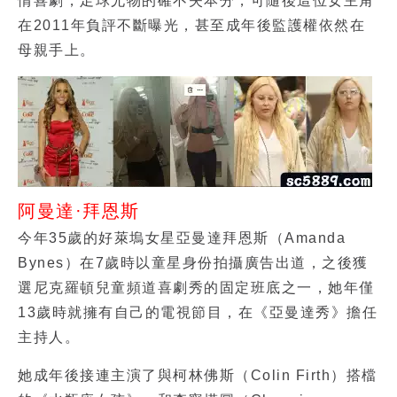
情喜劇，足球尤物的確不失本分，可隨後這位女主角
在2011年負評不斷曝光，甚至成年後監護權依然在
母親手上。
阿曼達·拜恩斯
今年35歲的好萊塢女星亞曼達拜恩斯（Amanda
Bynes）在7歲時以童星身份拍攝廣告出道，之後獲
選尼克羅頓兒童頻道喜劇秀的固定班底之一，她年僅
13歲時就擁有自己的電視節目，在《亞曼達秀》擔任
主持人。
她成年後接連主演了與柯林佛斯（Colin Firth）搭檔