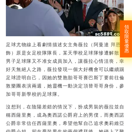
領
取
限
量
足球尤物線上看劇情描述女主角薇拉（阿曼達 拜恩斯
優
惠
飾）原是女足校隊隊長，某天學校足球隊慘遭解散，
男子足球隊
又不准女成員加入，讓薇拉心情沮喪，幸
好天無絕人之路，薇拉發現一個大好機會可以繼續踢
足球證明自己，因她的雙胞胎哥哥賽巴斯丁要前往倫
敦樂團表演兩週，她靈機一動決定頂替哥哥身份，參
加哥哥新學校的足球隊。
沒想到，在陰陽差錯的情況下，扮成男裝的薇拉並自
稱西薩里奧，成為奧西諾公爵府上的男僕，而奧西諾
公爵非常信任西薩里奧，希望他幫自己追求奧莉維亞
伯爵小姐，卻在喬裝男生的兩個禮拜後，她碰上了難