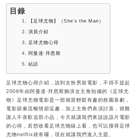
目錄
1.
【足球尤物】（She's the Man）
2.
演員介紹
3.
足球尤物心得
4.
阿曼達·拜恩斯
5.
結語
足球尤物心得
介紹，說到女扮男裝電影，不得不提起
2006年由
阿曼達·拜恩斯
飾演女主角拍攝的《
足球尤
物
》
足球尤物電影
是一部相當輕鬆有趣的校園喜劇，
電影節奏流暢情節逗趣，加上主角們表演討喜，很難
讓人不喜歡這部小品，今天就讓我們來說說該片電影
的心得，若想收看
足球尤物線上看
，也可以搜尋
足球
尤物netflix
就有囉，現在就讓我們進入主題。