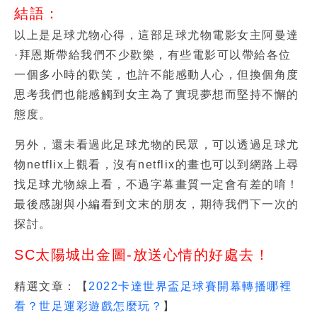
結語：
以上是
足球尤物心得
，這部
足球尤物電影
女主
阿曼達
·拜恩斯
帶給我們不少歡樂，有些電影可以帶給各位
一個多小時的歡笑，也許不能感動人心，但換個角度
思考我們也能感觸到女主為了實現夢想而堅持不懈的
態度。
另外，還未看過此
足球尤物
的民眾，可以透過
足球尤
物netflix
上觀看，沒有netflix的畫也可以到網路上尋
找
足球尤物線上看
，不過字幕畫質一定會有差的唷！
最後感謝與小編看到文末的朋友，期待我們下一次的
探討。
SC太陽城出金圖-放送心情的好處去！
精選文章：【
2022卡達世界盃足球賽開幕轉播哪裡
看？世足運彩遊戲怎麼玩？
】