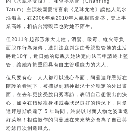
的《水瓶座女孩》、和查寧塔圖（Channing
Tatum）主演校園愛情喜劇《足球尤物》讓她人氣水
漲船高，在2006年至2010年人氣相當鼎盛，登上事
業高峰，相信台灣觀眾也對她不陌生。
但2011年起卻形象大走鐘，酒駕、吸毒、縱火等負
面脫序行為頻傳，遭到法庭判定由母親監管她的生活
將近10年，近日她的母親與她決定向法官申請終止監
管，讓她終於重回具有自主管理能力的大人。
但只要有心，人人都可以洗心革面，阿曼達拜恩斯在
陪護的看照下，被捕捉到精神狀況十分穩定的外出畫
面，在去年更接受脫口秀專訪，表明自己想復出的決
心，如今在積極瘦身和戒毒狀況良好的情況下，阿曼
達拜恩斯睽違了 5 年時間，終於以封面人物之姿重返
好萊塢！相信振作的阿曼達在未來勢必會為了自己與
粉絲再次創造風光。