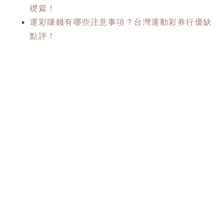
礎篇！
運彩賺錢有哪些注意事項？台灣運動彩券行優缺
點評！