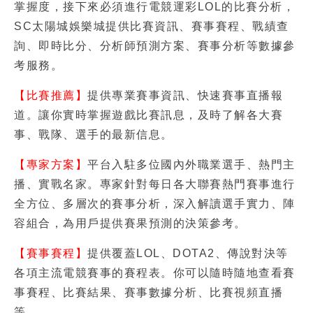
掌握度，接下來必須進行電競運彩LOL的比賽分析，
SC太陽城娛樂城提供比賽資訊、賽事賽程、戰績查
詢、即時比分、分析師預測方案、賽事分析等數據參
考服務。
【比賽推薦】
提供專業賽事資訊、快速賽事直播報
道。讓你實時掌握遊戲比賽訊息，及時了解各大賽
事、戰隊、選手的最新信息。
【專家方案】
平台入駐多位國內外職業選手、熱門主
播、實戰名家。專家針對每日各大聯賽熱門賽事進行
全方位、多層次的賽事分析，深入解讀選手實力、陣
容組合，為用戶提供賽果預測的決策參考。
【賽事賽程】
提供覆蓋LOL、DOTA2、傳說對決等
各項主流電競賽事的賽程表。你可以隨時隨地查看賽
事賽程、比賽結果、賽事數據分析、比賽視頻直播
等。