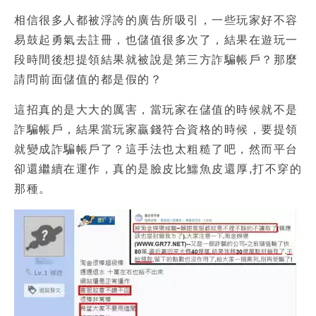
相信很多人都被浮誇的廣告所吸引，一些玩家好不容
易鼓起勇氣去註冊，也儲值很多次了，結果在遊玩一
段時間後想提領結果就被說是第三方詐騙帳戶？那麼
請問前面儲值的都是假的？
這招真的是大大的厲害，當玩家在儲值的時候就不是
詐騙帳戶，結果當玩家贏錢符合資格的時候，要提領
就變成詐騙帳戶了？這手法也太粗糙了吧，然而平台
卻還繼續在運作，真的是臉皮比鱷魚皮還厚,打不穿的
那種。