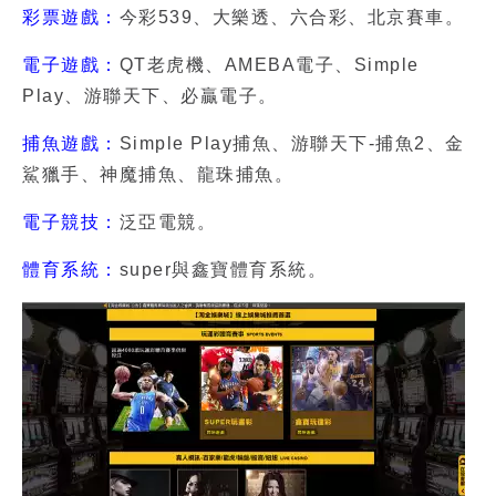
彩票遊戲：
今彩539、大樂透、六合彩、北京賽車。
電子遊戲：
QT老虎機、AMEBA電子、Simple
Play、游聯天下、必贏電子。
捕魚遊戲：
Simple Play捕魚、游聯天下-捕魚2、金
鯊獵手、神魔捕魚、龍珠捕魚。
電子競技：
泛亞電競。
體育系統：
super與鑫寶體育系統。