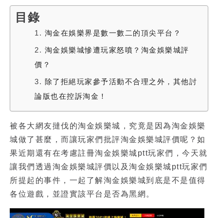
目錄
1.
淘金在娛樂界是數一數二的頂尖平台？
2.
淘金娛樂城慘遭玩家怒噴？淘金娛樂城評
價？
3.
除了拒絕玩家參予活動不合理之外，其他討
論版也在控訴淘金！
被各大網友撻伐的
淘金娛樂城
，究竟是因為
淘金娛樂
城
做了甚麼，而讓玩家們批評
淘金娛樂城評價
呢？如
果近期還有在考慮註冊
淘金娛樂城ptt
玩家們，今天就
讓我們透過
淘金娛樂城評價
以及
淘金娛樂城ptt
玩家們
所提起的事件，一起了解
淘金娛樂城
到底是不是值得
各位遊戲，並證實該平台是否為黑網。