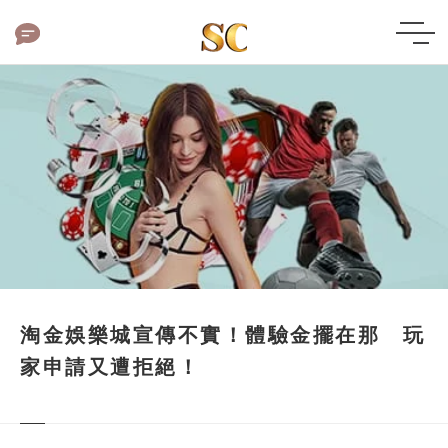
淘金娛樂城宣傳不實！體驗金擺在那 玩
家申請又遭拒絕！