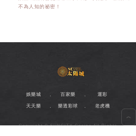
不為人知的祕密！
SC
太
陽
城
娛
樂
娛樂城
百家樂
運彩
城
天天樂
樂透彩球
老虎機
︽
Copyright © SUNCITY Casino All Rights
Reserved.