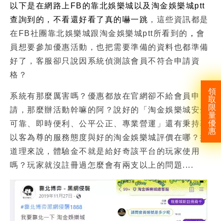
以下是在網路上FB的靠北娛樂城以及淘金娛樂城ptt
查詢到的，不看還好看了真的嚇一跳
，這些資訊都是
在FB社團靠北娛樂城跟淘金娛樂城ptt所看到的
，
會
員想要參加優惠活動，也把需要準備的資料也都準備
好了，客服卻只說因系統偵測該會員不符合申請資
格？
領
系統有那麼厲害嗎？優惠都放在官網卻不給會員申
取
限
請，那麼辦活動幹嘛的阿？說好的「淘金娛樂城安全
量
優
可靠、即時便利、公平公正、專業營運」還有秉持著
惠
以客為尊的服務態度與好的
淘金娛樂城評價
在哪？按
道理來說，體驗金不就是給好奇該平台的玩家使用
嗎？玩家就沒註冊過怎麼會有兩支以上的問題....