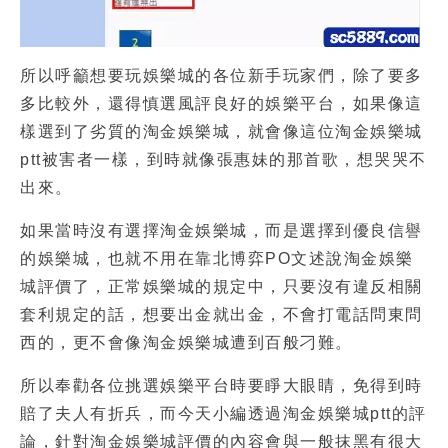
所以呼籲想要玩娛樂城的各位新手玩家們，除了要多
多比較外，還得慎選風評良好的娛樂平台，如果像這
樣選到了劣質的
淘金娛樂城
，就會像這位
淘金娛樂城
ptt
被害者一樣，到時就像張惠妹的那首歌，想哭哭不
出來。
如果當時沒有選擇
淘金娛樂城
，而是選擇到優良信譽
的娛樂城，也就不用在靠北博弈PO文述說
淘金娛樂
城評價
了，正常娛樂城的規定中，只要沒有違反相關
套利規定的話，想要出金就出金，不會打電話問東問
西的，更不會像
淘金娛樂城
遭到百般刁難。
所以奉勸各位挑選娛樂平台時要睜大眼睛，免得到時
賠了夫人有折兵，而今天小編透過
淘金娛樂城ptt
的評
論，針對
淘金娛樂城評價
的內容會與一般抹黑有很大