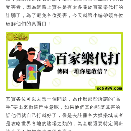
受害者，因為網路上實在是有太多關於
百家樂代打
的
詐騙了，為了避免各位受害，今天就讓小編帶領各位
破解他們的真面目！
其實各位可以去想一個問題，為什麼那些所謂的"高
手"要出來做這門生意呢，如果他們真的那麼厲害的
話他們就自己打就好了，像是去註冊各大娛樂城或者
是攻略世界各地的賭場之類的，為甚麼還要特定開班