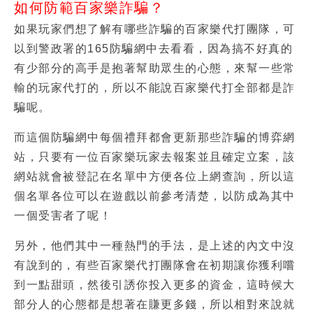
如何防範百家樂詐騙？
如果玩家們想了解有哪些詐騙的
百家樂代打
團隊，可
以到警政署的165防騙網中去看看，因為搞不好真的
有少部分的高手是抱著幫助眾生的心態，來幫一些常
輸的玩家代打的，所以不能說
百家樂代打
全部都是詐
騙呢。
而這個防騙網中每個禮拜都會更新那些詐騙的博弈網
站，只要有一位
百家樂
玩家去報案並且確定立案，該
網站就會被登記在名單中方便各位上網查詢，所以這
個名單各位可以在遊戲以前參考清楚，以防成為其中
一個受害者了呢！
另外，他們其中一種熱門的手法，是上述的內文中沒
有說到的，有些
百家樂代打
團隊會在初期讓你獲利嚐
到一點甜頭，然後引誘你投入更多的資金，這時候大
部分人的心態都是想著在賺更多錢，所以相對來說就