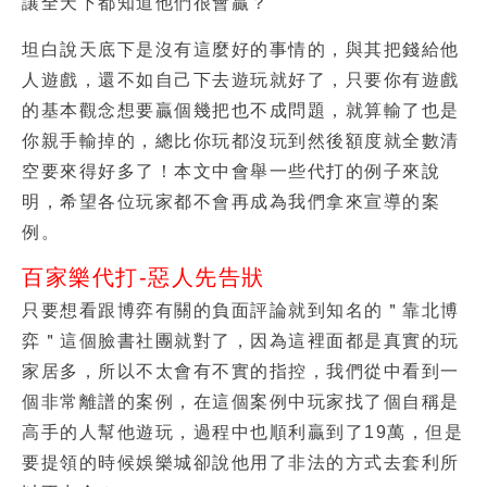
讓全天下都知道他們很會贏？
坦白說天底下是沒有這麼好的事情的，與其把錢給他
人遊戲，還不如自己下去遊玩就好了，只要你有遊戲
的基本觀念想要贏個幾把也不成問題，就算輸了也是
你親手輸掉的，總比你玩都沒玩到然後額度就全數清
空要來得好多了！本文中會舉一些代打的例子來說
明，希望各位玩家都不會再成為我們拿來宣導的案
例。
百家樂代打-惡人先告狀
只要想看跟博弈有關的負面評論就到知名的＂靠北博
弈＂這個臉書社團就對了，因為這裡面都是真實的玩
家居多，所以不太會有不實的指控，我們從中看到一
個非常離譜的案例，在這個案例中玩家找了個自稱是
高手的人幫他遊玩，過程中也順利贏到了19萬，但是
要提領的時候娛樂城卻說他用了非法的方式去套利所