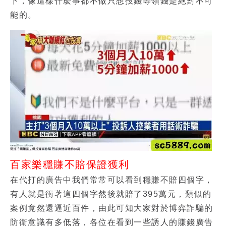
下，像這樣什麼事都不做只想投錢等領錢是絕對不可
能的。
百家樂穩賺不賠保證獲利
在代打的廣告中我們常常可以看到穩賺不賠四個字，
有人就是衝著這四個字然後就賠了395萬元，類似的
案例竟然還逼近百件，由此可知大家對於博弈詐騙的
防衛意識有多低落，各位在看到一些誘人的賺錢廣告