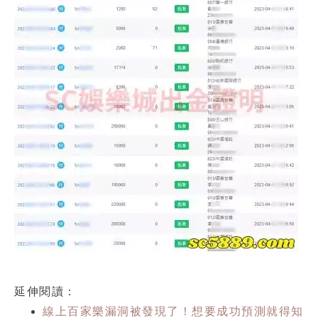
延伸閱讀：
線上百家樂漏洞被發現了！想要成功預測就得知