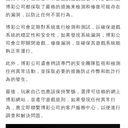
博彩公司都採取了嚴格的措施來檢測和修復可能存在
的漏洞，以防止任何不當行為。
博彩公司會定期對系統進行檢測和測試，以確保遊戲
系統的穩定性和安全性，如果發現系統漏洞，博彩公
司會立即關閉遊戲，修復漏洞，並確保其遊戲系統能
夠正常運行。
此外，博彩公司還會聘請專門的安全團隊監視和檢測
任何異常活動，並採取必要的措施防止作弊和欺詐行
為的發生。
最後，玩家自己也應該保持警惕，選擇可信賴的網上
博彩網站，並遵守遊戲規則，如果發現任何異常行
為，應立即聯繫博彩公司的客戶服務中心，以便進行
調查和解決問題。