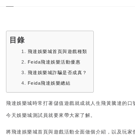
目錄
1.
飛達娛樂城首頁與遊戲種類
2.
Feida飛達娛樂活動優惠
3.
飛達娛樂城詐騙是否成真？
4.
Feida飛達娛樂總結
飛達娛樂城
時常打著儲值遊戲就成就人生飛黃騰達的口號
今天
娛樂城
測試員就要來帶大家了解。
將
飛達娛樂城首頁
與遊戲活動全面做個介紹，以及玩家