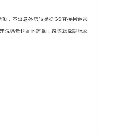
活動，不出意外應該是從GS直接拷過來
連洗碼量也高的誇張，感覺就像讓玩家