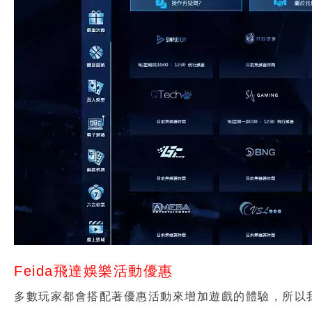
Feida飛達娛樂活動優惠
多數玩家都會搭配著優惠活動來增加遊戲的體驗，所以