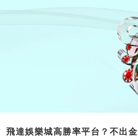
飛達娛樂城高勝率平台？不出金