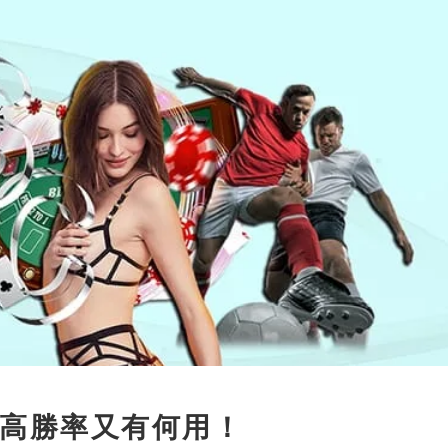
高勝率又有何用！