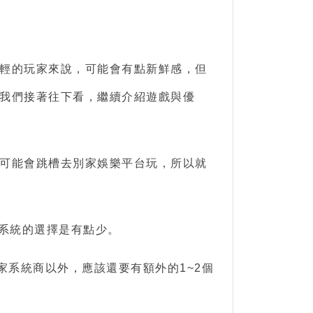
輕的玩家來說，可能會有點新鮮感，但
我們接著往下看，繼續介紹遊戲與優
可能會跳槽去別家娛樂平台玩，所以就
上系統的選擇是有點少。
家系統商以外，應該還要有額外的1~2個