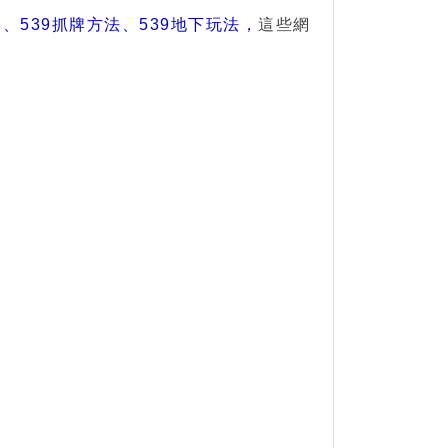
測、539抓牌方法、539地下玩法，
這些網