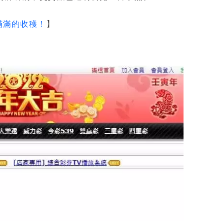
滿滿的收穫！
】