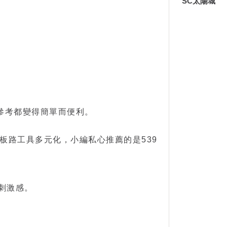
SC太陽城
參考都變得簡單而便利。
，板路工具多元化，小編私心推薦的是
539
刺激感。