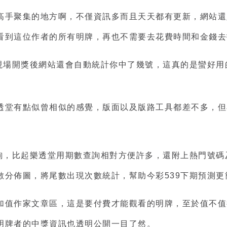
高手聚集的地方啊，不僅資訊多而且天天都有更新，網站還
看到這位作者的所有明牌，再也不需要去花費時間和金錢去
9現場開獎後網站還會自動統計你中了幾號，這真的是蠻好
透堂
有點似曾相似的感覺，版面以及版路工具都差不多，但
。
詢，比起樂透堂用期數查詢相對方便許多，還附上熱門號碼
數分佈圖，將尾數出現次數統計，幫助
今彩539下期預測
更
加值作家文章區，這是要付費才能觀看的明牌，至於值不值
明牌者的中獎資訊也透明公開一目了然。