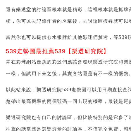
還有樂透堂的討論區根本就是精彩，這裡根本就是抓牌
榜，你可以去記錄作者的名稱後，去討論區搜尋就可以
當然你也可以提供
心水報牌
給其他彩迷們參考，等53
539走勢圖最推薦539【樂透研究院】
常在彩球網站走跳的彩迷們應該會發現樂
透研究院
和
樂
一樣，但試用下來之後，其實各站還是有不一樣的優勢
以此站來說，
樂透研究院539走勢圖
可以用日期直接查
楚帶出最高機率的兩個號碼一同出現的機率，最後是尾
樂透研究院也有自己的討論區，但比較特別的是它多了
推薦的話當然是選樂透堂的討論區，不僅完全免費，報