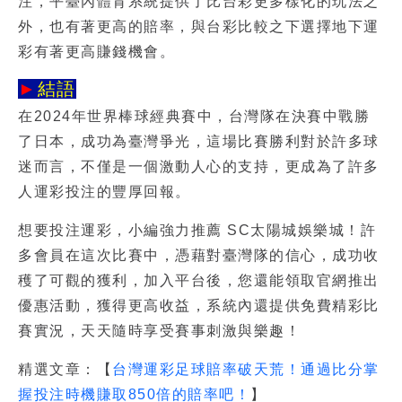
注，平臺內體育系統提供了比台彩更多樣化的玩法之
外，也有著更高的賠率，與台彩比較之下選擇地下運
彩有著更高賺錢機會。
►
結語
在2024年世界棒球經典賽中，台灣隊在決賽中戰勝
了日本，成功為臺灣爭光，這場比賽勝利對於許多球
迷而言，不僅是一個激動人心的支持，更成為了許多
人運彩投注的豐厚回報。
想要投注運彩，小編強力推薦 SC太陽城娛樂城！許
多會員在這次比賽中，憑藉對臺灣隊的信心，成功收
穫了可觀的獲利，加入平台後，您還能領取官網推出
優惠活動，獲得更高收益，系統內還提供免費精彩比
賽實況，天天隨時享受賽事刺激與樂趣！
精選文章：【
台灣運彩足球賠率破天荒！通過比分掌
握投注時機賺取850倍的賠率吧！
】