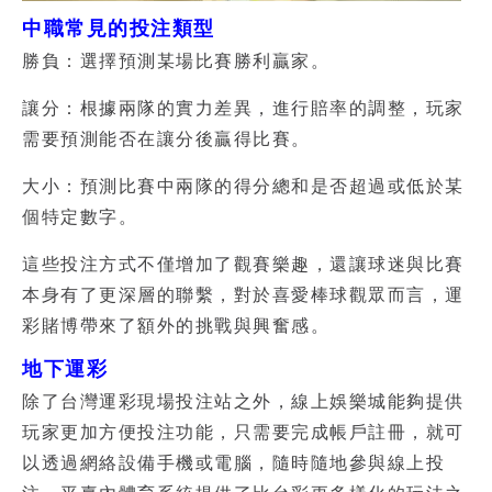
中職常見的投注類型
勝負：選擇預測某場比賽勝利贏家。
讓分：根據兩隊的實力差異，進行賠率的調整，玩家
需要預測能否在讓分後贏得比賽。
大小：預測比賽中兩隊的得分總和是否超過或低於某
個特定數字。
這些投注方式不僅增加了觀賽樂趣，還讓球迷與比賽
本身有了更深層的聯繫，對於喜愛棒球觀眾而言，運
彩賭博帶來了額外的挑戰與興奮感。
地下運彩
除了台灣運彩現場投注站之外，線上娛樂城能夠提供
玩家更加方便投注功能，只需要完成帳戶註冊，就可
以透過網絡設備手機或電腦，隨時隨地參與線上投