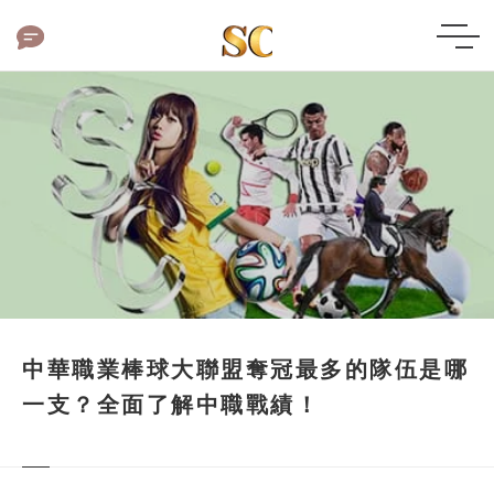
中華職業棒球大聯盟奪冠最多的隊伍是哪
一支？全面了解中職戰績！