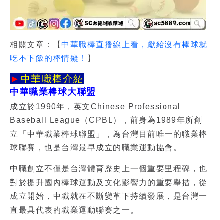
相關文章：【
中華職棒直播線上看，獻給沒有棒球就
吃不下飯的棒情癡！
】
►
中華職棒介紹
中華職業棒球大聯盟
成立於1990年，英文Chinese Professional
Baseball League（CPBL），前身為1989年所創
立「中華職業棒球聯盟」，為台灣目前唯一的職業棒
球聯賽，也是台灣最早成立的職業運動協會。
中職創立不僅是台灣體育歷史上一個重要里程碑，也
對於提升國內棒球運動及文化影響力的重要舉措，從
成立開始，中職就在不斷變革下持續發展，是台灣一
直最具代表的職業運動聯賽之一。