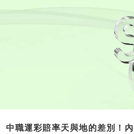
中職運彩賠率天與地的差別！內