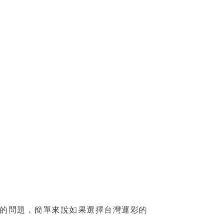
的問題，簡單來說如果選擇台灣運彩的