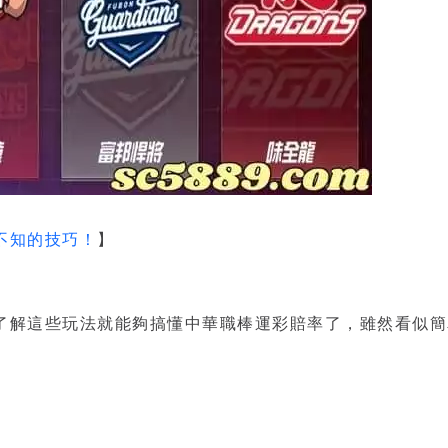
不知的技巧！
】
了解這些玩法就能夠搞懂中華職棒運彩賠率了，雖然看似簡