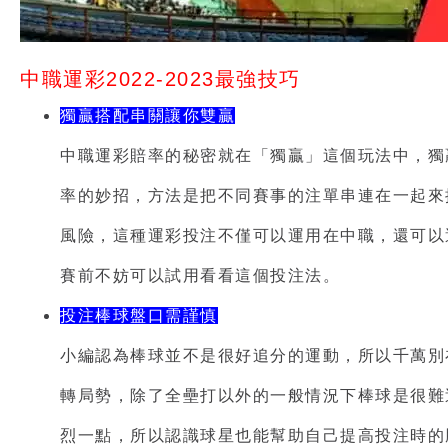
中職運彩2022-2023最強技巧
獨贏搭配串關讓你雙贏
中職運彩賠率的秘密就在「獨贏」這個玩法中，獨
率的妙招，方法是把不同賽事的注單串連在一起來
風險，這種運彩投注不僅可以運用在中職，還可以
賽前不妨可以試用看看這個投注法。
投注棒球盤口需謹慎
小編認為棒球並不是很好追分的運動，所以千萬別
轉局勢，除了全壘打以外的一般情況下棒球是很難
烈一點，所以認識球星也能幫助自己提高投注時的