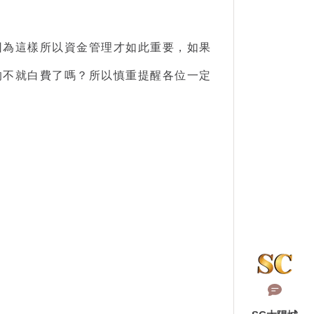
因為這樣所以資金管理才如此重要，如果
的不就白費了嗎？所以慎重提醒各位一定