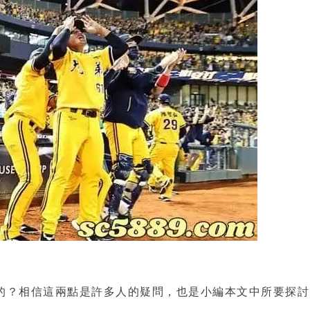
的？相信這兩點是許多人的疑問，也是小編本文中所要探討