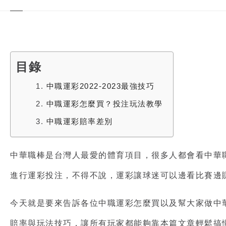
目錄
1.
中職運彩2022-2023最強技巧
2.
中職運彩怎麼買？投注玩法教學
3.
中職運彩賠率差別
中華職棒是台灣人最愛的體育項目，很多人都會看中華
進行運彩投注，不得不說，運彩讓球迷可以邊看比賽邊
今天就是要來告訴各位
中職運彩怎麼買
以及幫大家做
中
賠率
與玩法技巧，讓所有玩家都能夠靠本篇文章輕鬆搞