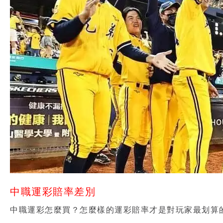
中職運彩賠率差別
中職運彩怎麼買
？怎麼樣的
運彩賠率
才是對玩家最划算