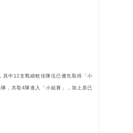
單，其中12支戰績較佳隊伍已優先取得「小
，每組6隊，共取4隊進入「小組賽」，加上原已