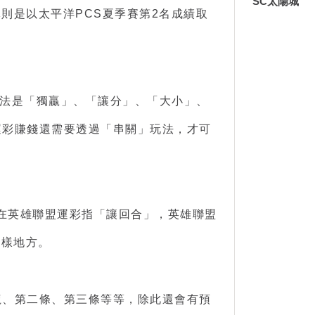
SC太陽城
隊則是以太平洋PCS夏季賽第2名成績取
法是「獨贏」、「讓分」、「大小」、
運彩賺錢還需要透過「串關」玩法，才可
讓分在英雄聯盟運彩指「讓回合」，英雄聯盟
一樣地方。
龍、第二條、第三條等等，除此還會有預