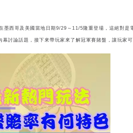
墨西哥及美國當地日期9/29～11/5隆重登場，這絕對
幕討論話題，接下來帶玩家來了解冠軍賽賭盤，讓玩家可以