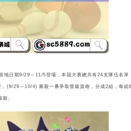
地日期9/29～11/5登場，本屆大賽總共有24支隊伍名
圍賽」(9/29～10/4) 廝殺一番爭取晉級資格，分成2組
廝殺。