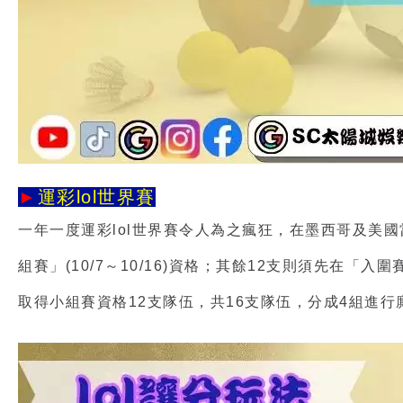
►
運彩lol世界賽
一年一度
運彩lol世界賽
令人為之瘋狂，在墨西哥及美國當
組賽」(10/7～10/16)資格；其餘12支則須先在「入
取得小組賽資格12支隊伍，共16支隊伍，分成4組進行