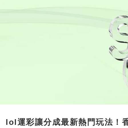
lol運彩讓分成最新熱門玩法