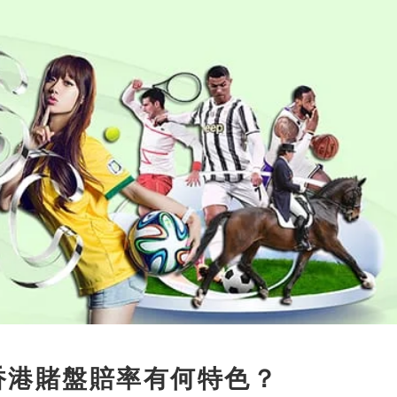
！香港賭盤賠率有何特色？