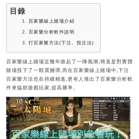
目錄
1.
百家樂線上賭場介紹
2.
百家樂分析軟件說明
3.
打百家樂方法(下注、投注法)
百家樂線上賭場
近幾年掀起了一陣風潮,簡直是對實體
賭場投下了一顆震撼彈,而在百家樂線上賭場中,下注
百家樂方法
也在持續精進,更有人推出了
百家樂分析軟
件
來協助遊戲玩家,提高勝率。