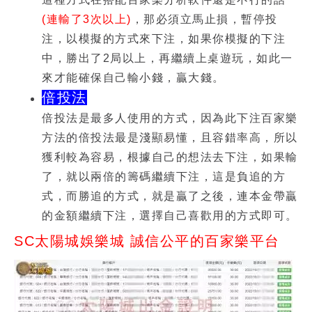
(連輸了3次以上)
，那必須立馬止損，暫停投
注，以模擬的方式來下注，如果你模擬的下注
中，勝出了2局以上，再繼續上桌遊玩，如此一
來才能確保自己輸小錢，贏大錢。
倍投法
倍投法是最多人使用的方式，因為此下注百家樂
方法的倍投法最是淺顯易懂，且容錯率高，所以
獲利較為容易，根據自己的想法去下注，如果輸
了，就以兩倍的籌碼繼續下注，這是負追的方
式，而勝追的方式，就是贏了之後，連本金帶贏
的金額繼續下注，選擇自己喜歡用的方式即可。
SC太陽城娛樂城 誠信公平的百家樂平台