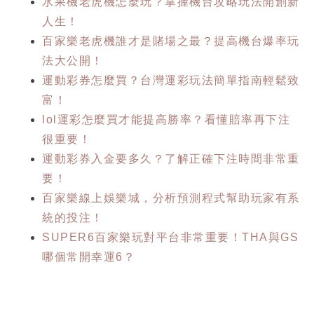
水果機老虎機怎麼玩？掌握機台攻略玩法開創新
人生！
百家樂老虎機誰才是賭場之最？提高機台爆率玩
法大公開！
運動彩券怎麼買？台灣運彩玩法簡單指南輕鬆致
富！
lol運彩怎麼買才能提高勝率？看懂賠率再下注
很重要！
運動彩券入金要多久？了解正確下注時間非常重
要！
百家樂線上娛樂城，分析預測程式幫助玩家有系
統的投注！
SUPER6百家樂玩對平台非常重要！THA與GS
哪個常開幸運6？