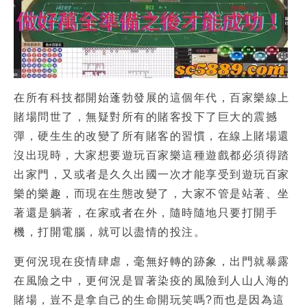
在所有科技都開始蓬勃發展的這個年代，百家樂線上
賭場問世了，無疑對所有的賭客投下了巨大的震撼
彈，硬生生的改變了所有賭客的習慣，在線上賭場還
沒出現時，大家想要遊玩百家樂這種遊戲都必須得踏
出家門，又或者是久久出國一次才能享受到遊玩百家
樂的樂趣，而現在生態改變了，大家不管是站著、坐
著還是躺著，在家或者在外，隨時隨地只要打開手
機，打開電腦，就可以盡情的投注。
更何況現在疫情肆虐，毫無好轉的跡象，出門就暴露
在風險之中，更何況是冒著染疫的風險到人山人海的
賭場，豈不是拿自己的生命開玩笑嗎?而也是因為這