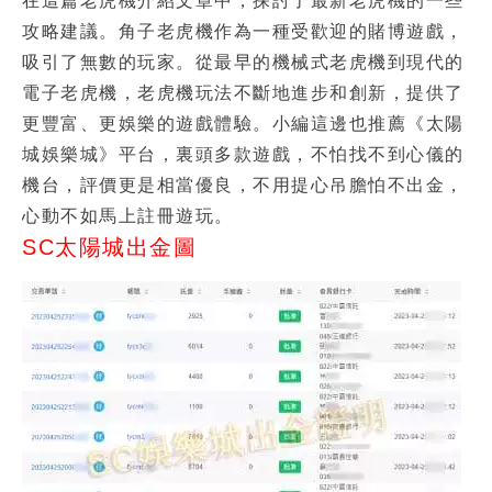
在這篇老虎機介紹文章中，探討了最新老虎機的一些
攻略建議。角子老虎機作為一種受歡迎的賭博遊戲，
吸引了無數的玩家。從最早的機械式老虎機到現代的
電子老虎機，老虎機玩法不斷地進步和創新，提供了
更豐富、更娛樂的遊戲體驗。小編這邊也推薦《
太陽
城娛樂城
》平台，裏頭多款遊戲，不怕找不到心儀的
機台，評價更是相當優良，不用提心吊膽怕不出金，
心動不如馬上註冊遊玩。
SC太陽城出金圖