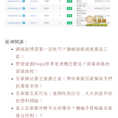
延伸閱讀：
網絡賭博需要一定技巧？賺錢遊戲就推薦這三
款！
野蠻遊戲huga世界老虎機怎麼玩？探索刺激的
冒險旅程！
百家樂比賽之致勝之道！帶你掌握百家樂高手們
的看家本領！
百家樂五星打法｜進階性投注法，大大的提升你
的營利體驗！
真人百家樂作弊手法有哪些？機械手臂輸贏全靠
後台控制！？