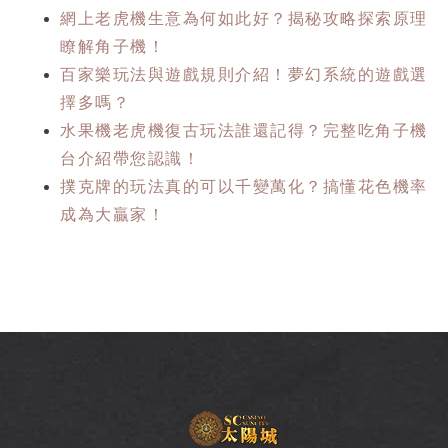
網上老虎機生意為何如此好？揭秘攻略探索原理
瞭解角子機！
百家樂玩法與遊戲規則介紹！夢幻系統的遊戲選
擇多嗎？
水果機老虎機復古玩法誰還記得？完整吃角子機
台介紹帶您認識！
撲克牌的玩法真的可以千變萬化？搞懂花色機率
成為大贏家！
SC
太
陽