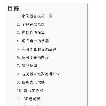
目錄
1.
水果機台技巧一覽
2.
了解遊戲規則
3.
控制你的預算
4.
選擇適合的機器
5.
利用獎金和促銷活動
6.
採用冷靜的態度
7.
管理時間
8.
老虎機台種類有哪些？
9.
傳統式老虎機
10.
影片老虎機
11.
3D老虎機