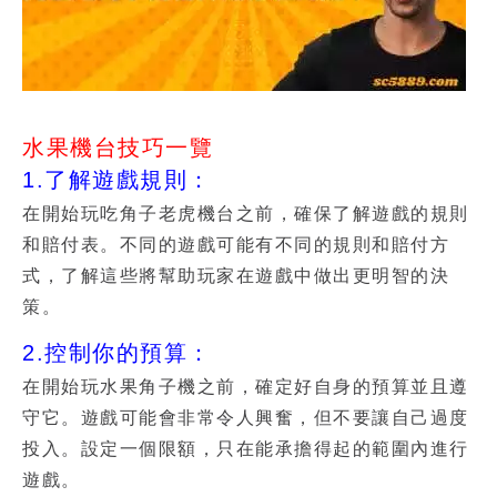
水果機台技巧一覽
1.了解遊戲規則：
在開始玩吃角子老虎機台之前，確保了解遊戲的規則
和賠付表。不同的遊戲可能有不同的規則和賠付方
式，了解這些將幫助玩家在遊戲中做出更明智的決
策。
2.控制你的預算：
在開始玩水果角子機之前，確定好自身的預算並且遵
守它。遊戲可能會非常令人興奮，但不要讓自己過度
投入。設定一個限額，只在能承擔得起的範圍內進行
遊戲。