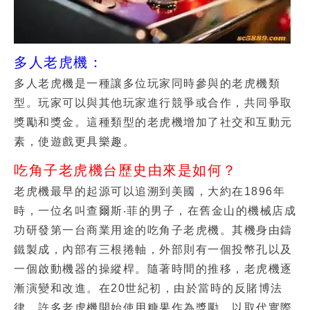
多人老虎機：
多人老虎機是一種讓多位玩家同時參與的老虎機類
型。玩家可以與其他玩家進行競爭或合作，共同爭取
獎勵和獎金。這種類型的老虎機增加了社交和互動元
素，使遊戲更具樂趣。
吃角子老虎機台歷史由來是如何？
老虎機最早的起源可以追溯到美國，大約在1896年
時，一位名叫查爾斯‧菲的男子，在舊金山的機械店成
功研發第一台商業用途的吃角子老虎機。其機身由鑄
鐵製成，內部有三根捲軸，外部則有一個投幣孔以及
一個啟動機器的操縱桿。隨著時間的推移，老虎機逐
漸演變和改進。在20世紀初，由於當時的反賭博法
律，許多老虎機開始使用糖果作為獎勵，以取代實際