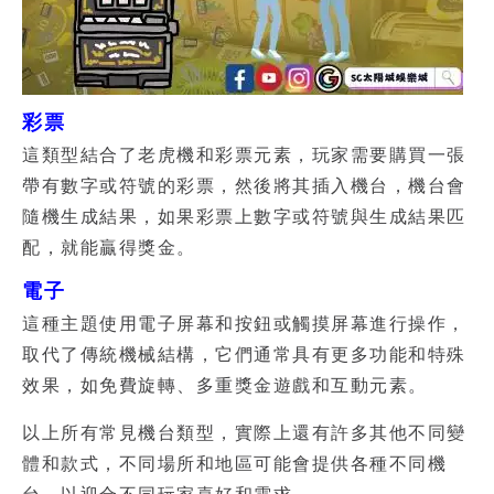
彩票
這類型結合了老虎機和彩票元素，玩家需要購買一張
帶有數字或符號的彩票，然後將其插入機台，機台會
隨機生成結果，如果彩票上數字或符號與生成結果匹
配，就能贏得獎金。
電子
這種主題使用電子屏幕和按鈕或觸摸屏幕進行操作，
取代了傳統機械結構，它們通常具有更多功能和特殊
效果，如免費旋轉、多重獎金遊戲和互動元素。
以上所有常見機台類型，實際上還有許多其他不同變
體和款式，不同場所和地區可能會提供各種不同機