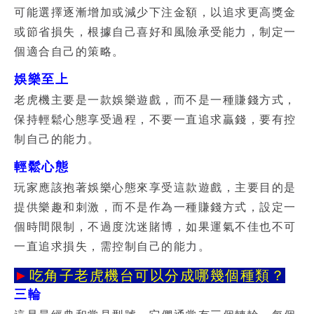
可能選擇逐漸增加或減少下注金額，以追求更高獎金
或節省損失，根據自己喜好和風險承受能力，制定一
個適合自己的策略。
娛樂至上
老虎機主要是一款娛樂遊戲，而不是一種賺錢方式，
保持輕鬆心態享受過程，不要一直追求贏錢，要有控
制自己的能力。
輕鬆心態
玩家應該抱著娛樂心態來享受這款遊戲，主要目的是
提供樂趣和刺激，而不是作為一種賺錢方式，設定一
個時間限制，不過度沈迷賭博，如果運氣不佳也不可
一直追求損失，需控制自己的能力。
►
吃角子老虎機台可以分成哪幾個種類？
三輪