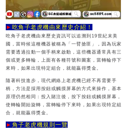
►
吃角子老虎機由來歷史介紹！
吃角子老虎機由來
歷史資訊可以追溯到19世紀末美
國，當時候這種機器被稱為「一臂搶匪」，因為玩家
需要透過拉動一個手柄來啟動，這些機器通常具有三
個或更多轉輪，上面有各種符號和圖案，當轉輪停下
來時，如果出現特定組合，就能贏得獎金。
隨著科技進步，現代網絡上老虎機已經不再需要手
柄，方法是採用按鈕或觸摸屏幕的方式來操作，基本
原理仍然相同：投入賭注後，按下按鈕或觸摸屏幕，
使轉輪開始旋轉，當轉輪停下來時，如果出現特定組
合，就能贏得獎金。
►
角子老虎機規則一覽