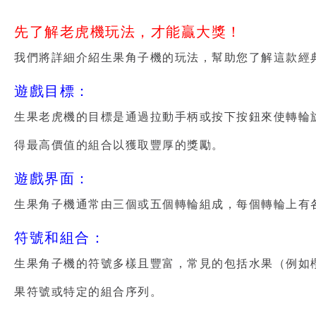
先了解老虎機玩法，才能贏大獎！
我們將詳細介紹生果角子機的玩法，幫助您了解這款經
遊戲目標：
生果老虎機的目標是通過拉動手柄或按下按鈕來使轉輪
得最高價值的組合以獲取豐厚的獎勵。
遊戲界面：
生果角子機通常由三個或五個轉輪組成，每個轉輪上有
符號和組合：
生果角子機的符號多樣且豐富，常見的包括水果（例如
果符號或特定的組合序列。