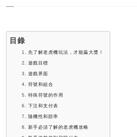
目錄
1.
先了解老虎機玩法，才能贏大獎！
2.
遊戲目標
3.
遊戲界面
4.
符號和組合
5.
特殊符號的作用
6.
下注和支付表
7.
隨機性和賠率
8.
新手必須了解的老虎機攻略