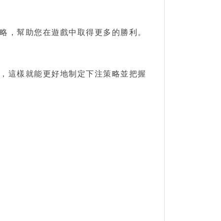
略，幫助您在遊戲中取得更多的勝利。
，這樣就能更好地制定下注策略並把握