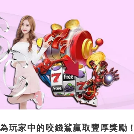
為玩家中的咬錢鯊贏取豐厚獎勵