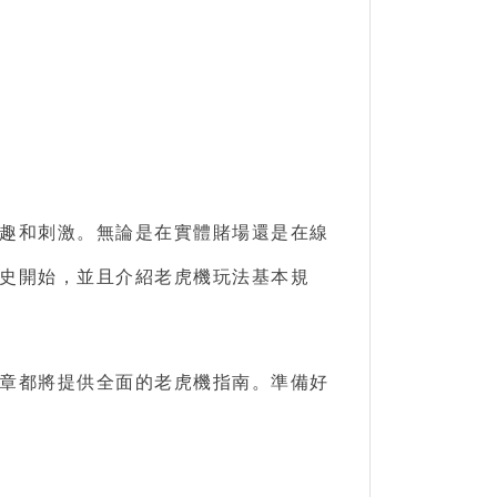
趣和刺激。無論是在實體賭場還是在線
史開始，並且介紹老虎機玩法基本規
章都將提供全面的老虎機指南。準備好