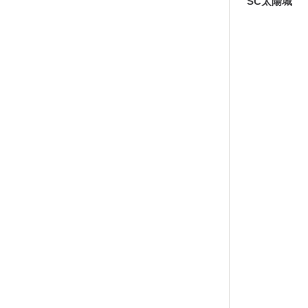
SC太陽城