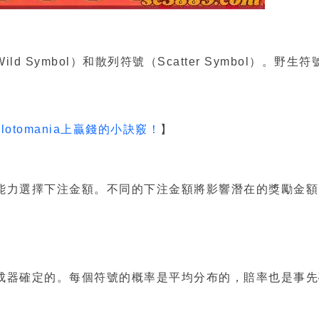
 Symbol）和散列符號（Scatter Symbol）。
tomania上贏錢的小訣竅！
】
能力選擇下注金額。不同的下注金額將影響潛在的獎勵金額
成器確定的。每個符號的概率是平均分布的，賠率也是事先