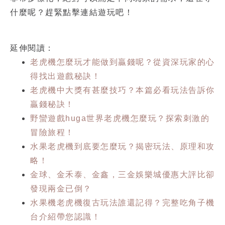
什麼呢？趕緊點擊連結遊玩吧！
延伸閱讀：
老虎機怎麼玩才能做到贏錢呢？從資深玩家的心
得找出遊戲秘訣！
老虎機中大獎有甚麼技巧？本篇必看玩法告訴你
贏錢秘訣！
野蠻遊戲huga世界老虎機怎麼玩？探索刺激的
冒險旅程！
水果老虎機到底要怎麼玩？揭密玩法、原理和攻
略！
金球、金禾泰、金鑫，三金娛樂城優惠大評比卻
發現兩金已倒？
水果機老虎機復古玩法誰還記得？完整吃角子機
台介紹帶您認識！