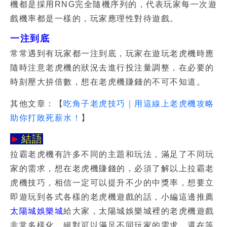
機都是採用RNG完全隨機序列的，代表玩家每一次遊
戲機率都是一樣的，玩家應理性對待遊戲。
一注到底
常常遇到有玩家都一注到底，玩家在遊玩老虎機時應
隨時注意老虎機的狀況去進行投注量調整，在必要的
時刻壓大拚倍數，想在老虎機賺錢的不可不知道。
其他文章：【
吃角子老虎技巧｜用這線上老虎機攻略
助你打敗死薪水！
】
►
結語
拉霸老虎機
有許多不同的主題和玩法，滿足了不同玩
家的需求，想在
老虎機賺錢
的，必須了解以上
拉霸老
虎機技巧
，相信一定可以提升不少的中獎率，想要立
即遊玩到各式各樣的老虎機遊戲的話，小編這邊推薦
太陽城娛樂城
給大家，太陽城娛樂城裡的老虎機遊戲
非常多樣化，絕對可以滿足不同玩家的需求，還在等