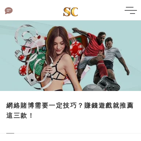
網絡賭博需要一定技巧？賺錢遊戲就推薦
這三款！