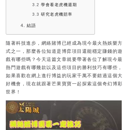
3.2
學會看老虎機週期
3.3
研究老虎機賠率
4.
結語
隨著科技進步，網絡賭博已經成為現今最火熱娛樂方
式之一，那麼各位知道是博弈項目還能穩定賺錢的遊
戲有哪些嗎？今天這篇文章就要帶著各位了解現今最
熱門遊戲有哪幾款以及這些項目的勝利技巧有哪些，
如果喜歡在網上進行博益的玩家千萬不要錯過這個大
好機會，現在就跟著芒果寶寶一起探索這個奇幻博彩
世界！