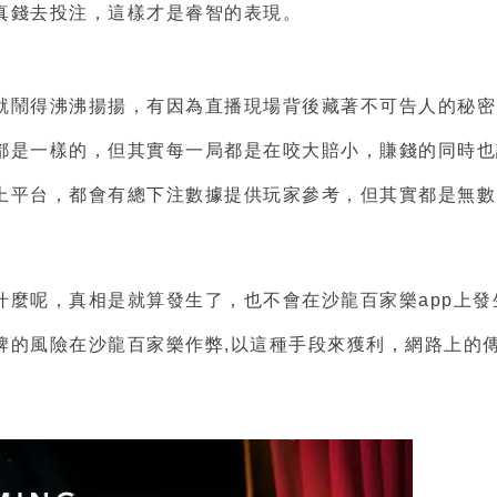
真錢去投注，這樣才是睿智的表現。
就鬧得沸沸揚揚，有因為直播現場背後藏著不可告人的秘密
都是一樣的，但其實每一局都是在咬大賠小，賺錢的同時也
上平台，都會有總下注數據提供玩家參考，但其實都是無數
什麼呢，真相是就算發生了，也不會在沙龍百家樂app上
牌的風險在沙龍百家樂作弊,以這種手段來獲利，網路上的