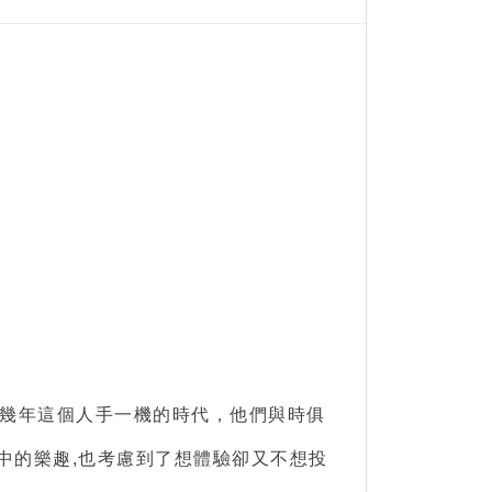
幾年這個人手一機的時代，他們與時俱
中的樂趣,也考慮到了想體驗卻又不想投