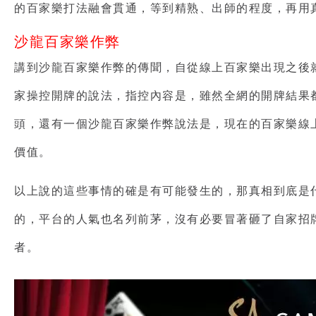
的百家樂打法融會貫通，等到精熟、出師的程度，再用
沙龍百家樂作弊
講到沙龍百家樂作弊的傳聞，自從線上百家樂出現之後
家操控開牌的說法，指控內容是，雖然全網的開牌結果
頭，還有一個沙龍百家樂作弊說法是，現在的百家樂線
價值。
以上說的這些事情的確是有可能發生的，那真相到底是
的，平台的人氣也名列前茅，沒有必要冒著砸了自家招
者。