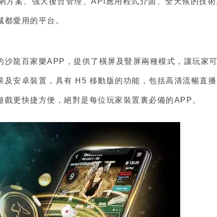
網方案、強大後台管理、API應用程式介面、全天候的技
城都愛用的平台。
的沙龍百家樂APP，提供了橫屏及豎屏兩種模式，讓玩家
及安卓裝置，具有 H5 移動版的功能，包括高清流暢直播
遊戲更快捷方便，絕對是每位玩家裝置裏必備的APP。