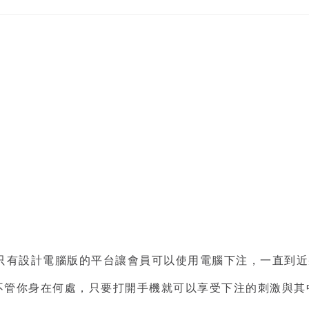
只有設計電腦版的平台讓會員可以使用電腦下注，一直到近
不管你身在何處，只要打開手機就可以享受下注的刺激與其