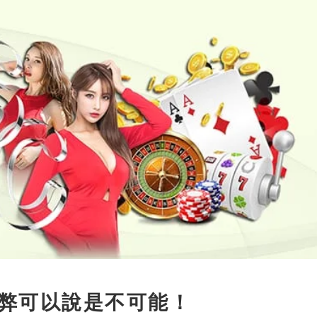
作弊可以說是不可能！