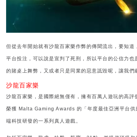
但從去年開始就有
沙龍百家樂作弊
的傳聞流出，要知道
平台投注，可以說是宣判了死刑，所以平台的公信力也
的賭桌上舞弊，又或者只是同業的惡意詆毀呢，讓我們
沙龍百家樂
沙龍百家樂，是國際絕無僅有，擁有百萬人遊玩的高評
榮獲 Malta Gaming Awards 的「年度最佳
端科技研發的一系列真人遊戲。