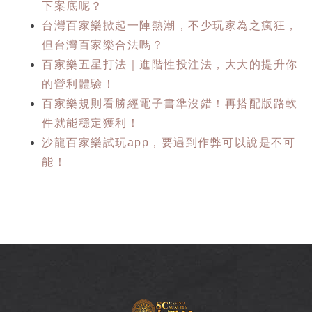
下案底呢？
台灣百家樂掀起一陣熱潮，不少玩家為之瘋狂，
但台灣百家樂合法嗎？
百家樂五星打法｜進階性投注法，大大的提升你
的營利體驗！
百家樂規則看勝經電子書準沒錯！再搭配版路軟
件就能穩定獲利！
沙龍百家樂試玩app，要遇到作弊可以說是不可
能！
SC
太