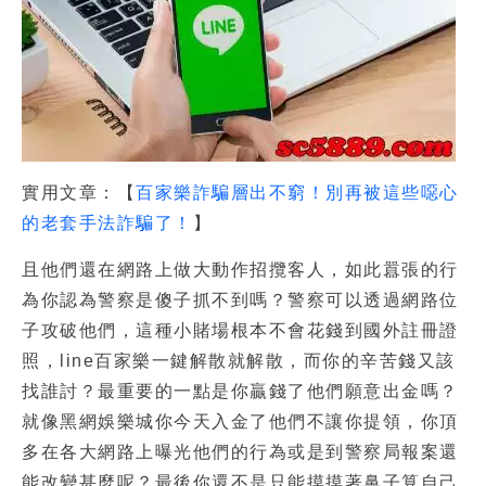
實用文章：【
百家樂詐騙層出不窮！別再被這些噁心
的老套手法詐騙了！
】
且他們還在網路上做大動作招攬客人，如此囂張的行
為你認為警察是傻子抓不到嗎？警察可以透過網路位
子攻破他們，這種小賭場根本不會花錢到國外註冊證
照，line百家樂一鍵解散就解散，而你的辛苦錢又該
找誰討？最重要的一點是你贏錢了他們願意出金嗎？
就像黑網娛樂城你今天入金了他們不讓你提領，你頂
多在各大網路上曝光他們的行為或是到警察局報案還
能改變甚麼呢？最後你還不是只能摸摸著鼻子算自己