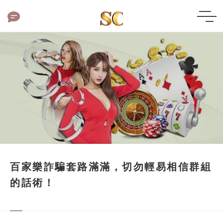
百家樂詐騙套路滿滿，切勿輕易相信群組
的話術！