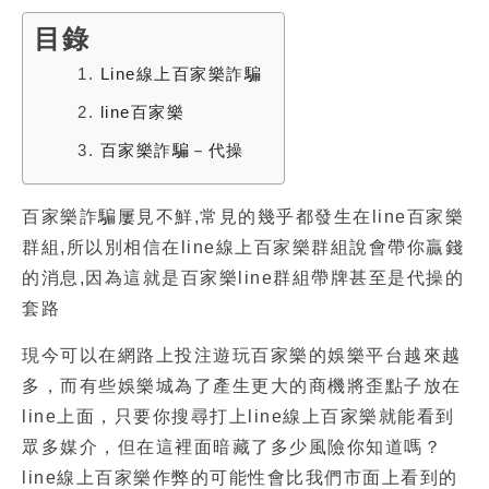
目錄
1.
Line線上百家樂詐騙
2.
line百家樂
3.
百家樂詐騙－代操
百家樂詐騙
屢見不鮮,常見的幾乎都發生在
line百家樂
群組,所以別相信在
line線上百家樂
群組說會帶你贏錢
的消息,因為這就是
百家樂line群組
帶牌甚至是代操的
套路
現今可以在網路上投注遊玩百家樂的娛樂平台越來越
多，而有些娛樂城為了產生更大的商機將歪點子放在
line上面，只要你搜尋打上line線上百家樂就能看到
眾多媒介，但在這裡面暗藏了多少風險你知道嗎？
line線上百家樂作弊的可能性會比我們市面上看到的