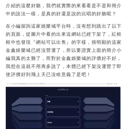
介紹的這麼好聽，我們就實際的來看看是不是和簡介
中的說法一樣，是真的好還是說的比唱的好聽呢？
在小編探詢這家娛樂城平台時，沒有想到跳出了以下
的頁面，從圖片中看的出來這網站已經下架了，紅框
框中也發現『網站可以出售』的字樣，很明顯的這家
金鑫娛樂城已經沒營運了，所以要證實上面的簡介小
編我真的太難了，而對於金鑫娛樂城的評價好不好，
我想在這就不用再多說了，本體已經下架沒運營了即
使評價好到飛上天已沒啥意義了是吧！