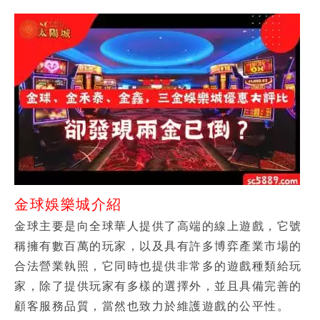
金球娛樂城介紹
金球主要是向全球華人提供了高端的線上遊戲，它號
稱擁有數百萬的玩家，以及具有許多博弈產業市場的
合法營業執照，它同時也提供非常多的遊戲種類給玩
家，除了提供玩家有多樣的選擇外，並且具備完善的
顧客服務品質，當然也致力於維護遊戲的公平性。