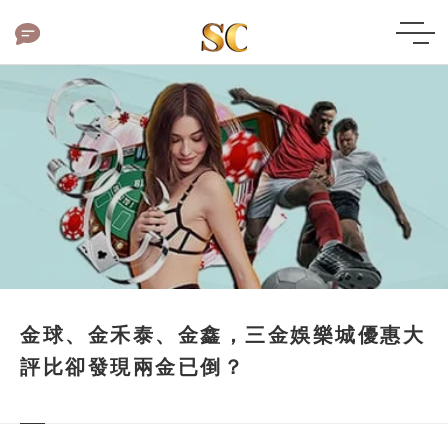
金球、金禾泰、金鑫，三金娛樂城優惠大
評比卻發現兩金已倒？