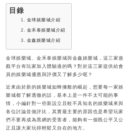
目錄
1.
金球娛樂城介紹
2.
金禾泰娛樂城介紹
3.
金鑫娛樂城介紹
金球娛樂城
、
金禾泰娛樂城
與
金鑫娛樂城
，這三家遊
戲平台有玩家加入體驗過的嗎？對於這三家提供給會
員的
娛樂城優惠
與評價又了解多少呢？
近來由於新的娛樂城如蜂擁般的崛起，想要每一家娛
樂城都了解透徹的話，基本上是一件不太可能的事
情，小編針對一些新設立且較不具知名的娛樂城來與
各位討論並做評比，其實最主要的原因也是希望玩家
們不要再成為黑網的受害者，能夠有一個既公平又公
正且讓大家玩得輕鬆又自在的地方。