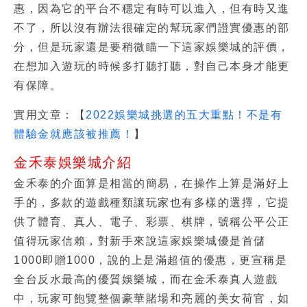
惠，因為它的平台不穩定有時可以進入，但有時又進
不了，所以沒有辦法很確定的幫玩家們證實優惠的部
分，但是玩家還是要稍微瞄一下這家娛樂城的評價，
在想加入遊玩的時候多打聽打聽，對自己本身才能更
有保障。
實用文章：【
2022娛樂城挑選的五大重點！不是有
體驗金就應該被推薦！
】
金禾泰娛樂城介紹
金禾泰的介面算是相當的簡易，在操作上算是滿好上
手的，多款的遊戲種類讓玩家也有多樣的選擇，它提
供了體育、真人、電子、彩票、棋牌，號稱公平公正
值得玩家信賴，對新手來說這家娛樂城優是首儲
1000即贈1000，說的上是滿超值的優惠，更宣稱是
全台反水最高的優質娛樂城，而在金禾泰真人遊戲
中，玩家可飽覽整個豪華賭場和亮麗的美女荷官，如