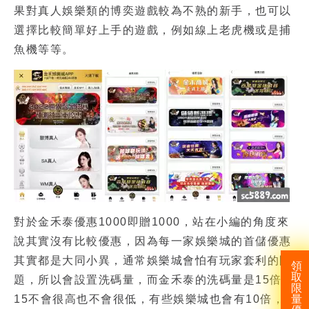
果對真人娛樂類的博奕遊戲較為不熟的新手，也可以
選擇比較簡單好上手的遊戲，例如線上老虎機或是捕
魚機等等。
對於金禾泰優惠1000即贈1000，站在小編的角度來
說其實沒有比較優惠，因為每一家娛樂城的首儲優惠
其實都是大同小異，通常娛樂城會怕有玩家套利的問
領
取
題，所以會設置洗碼量，而金禾泰的洗碼量是15倍，
限
量
15不會很高也不會很低，有些娛樂城也會有10倍，