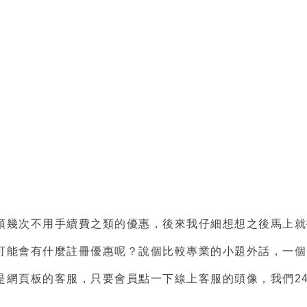
領幾次不用手續費之類的優惠，後來我仔細想想之後馬上就
可能會有什麼註冊優惠呢？說個比較專業的小題外話，一個
是網頁板的客服，只要會員點一下線上客服的頭像，我們2
能要拿手機掃QR code甚至是要用手機截圖QR code
版客服呢？其原因也不難猜，最主要的原因還是因為要額外花
滿足您的需求！
】