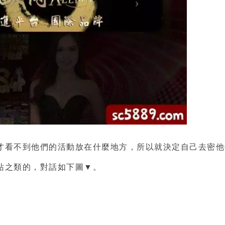
才看不到他們的活動放在什麼地方，所以就決定自己去密他
站之類的，對話如下圖▼。