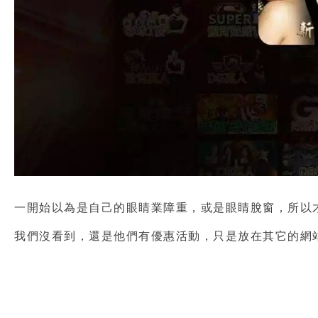
一開始以為是自己的眼睛業障重，或是眼睛脫窗，所以
我們沒看到，還是他們有優惠活動，只是放在其它的網