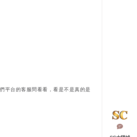
們平台的客服問看看，看是不是真的是