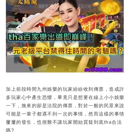
加上前段時間九州娛樂的玩家紛紛收到傳票，造成許
多玩家心中產生恐懼，畢竟只是想要在線上小小娛樂
一下，換來的卻是法院的傳票，對於一般的民眾來說
可能是一輩子都遇不到一次的事情，然而這樣的事情
屢屢的發生，也很難不讓玩家開始質疑到底
tha合法
嗎
?