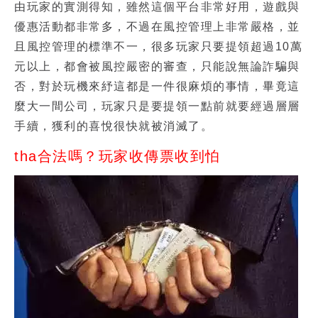
由玩家的實測得知，雖然這個平台非常好用，遊戲與
優惠活動都非常多，不過在風控管理上非常嚴格，並
且風控管理的標準不一，很多玩家只要提領超過10萬
元以上，都會被風控嚴密的審查，只能說無論詐騙與
否，對於玩機來紓這都是一件很麻煩的事情，畢竟這
麼大一間公司，玩家只是要提領一點前就要經過層層
手續，獲利的喜悅很快就被消滅了。
tha合法嗎？玩家收傳票收到怕