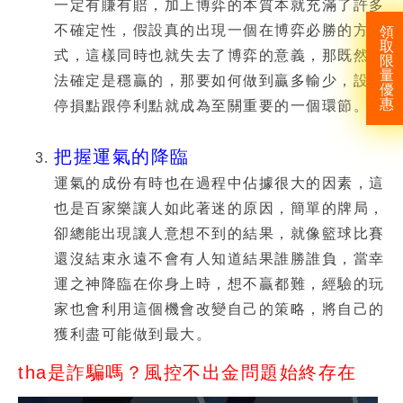
一定有賺有賠，加上博弈的本質本就充滿了許多
不確定性，假設真的出現一個在博弈必勝的方
領
取
式，這樣同時也就失去了博弈的意義，那既然無
限
量
法確定是穩贏的，那要如何做到贏多輸少，設定
優
惠
停損點跟停利點就成為至關重要的一個環節。
把握運氣的降臨
運氣的成份有時也在過程中佔據很大的因素，這
也是百家樂讓人如此著迷的原因，簡單的牌局，
卻總能出現讓人意想不到的結果，就像籃球比賽
還沒結束永遠不會有人知道結果誰勝誰負，當幸
運之神降臨在你身上時，想不贏都難，經驗的玩
家也會利用這個機會改變自己的策略，將自己的
獲利盡可能做到最大。
tha是詐騙嗎？風控不出金問題始終存在