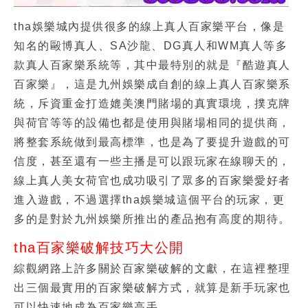
tha娛樂城內提供很多的線上真人百家樂平台，像是
知名的毆博真人、SA沙龍、DG真人和WM真人等多
款真人百家樂系統等，其中最特別的就是『酷遊真人
百家樂』，這是九州娛樂成自創的線上真人百家樂系
統，斥資重金打造媲美澳門賭場的真實環境，撲克牌
與荷官等等的設備也都是使用與賭場相同的提供商，
將整套系統做到最高標準，也是為了要提升遊戲的可
信度，甚至還有一些主播是可以跟玩家在線聊天的，
線上真人美女荷官也成功吸引了眾多的百家樂愛好者
進入遊戲，不過選擇tha娛樂城這個平台的玩家，更
多的是對於九州娛樂所推出的產品抱有高度的期待。
tha百家樂破解技巧大公開
綜觀網路上許多關於百家樂破解的文獻，在這裡整理
出三個最實用的百家樂破解方式，就算是新手玩家也
可以快速地成為百家樂高手。