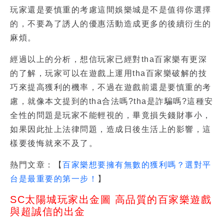
玩家還是要慎重的考慮這間娛樂城是不是值得你選擇
的，不要為了誘人的優惠活動造成更多的後續衍生的
麻煩。
經過以上的分析，想信玩家已經對
tha百家樂
有更深
的了解，玩家可以在遊戲上運用
tha百家樂破解
的技
巧來提高獲利的機率，不過在遊戲前還是要慎重的考
慮，就像本文提到的
tha合法嗎
?
tha是詐騙嗎
?這種安
全性的問題是玩家不能輕視的，畢竟損失錢財事小，
如果因此扯上法律問題，造成日後生活上的影響，這
樣要後悔就來不及了。
熱門文章：【
百家樂想要擁有無數的獲利嗎？選對平
台是最重要的第一步！
】
SC太陽城玩家出金圖 高品質的百家樂遊戲
與超誠信的出金