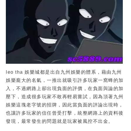
leo tha 娛樂城
都是出自九州娛樂的體系，藉由九州
娛樂龐大的名氣，一推出就吸引許多玩家一窩蜂的加
入，不過網路上卻出現負面的評價，在負面與論的加
壓下，造成很多玩家不敢再輕易嘗試，因為頂著九州
娛樂這塊老字號的招牌，因此當負面的評論出現時，
也讓許多玩家的信任曾受打擊，統整網路上的資料後
發現，最常發生的問題就是玩家被風控不出金。