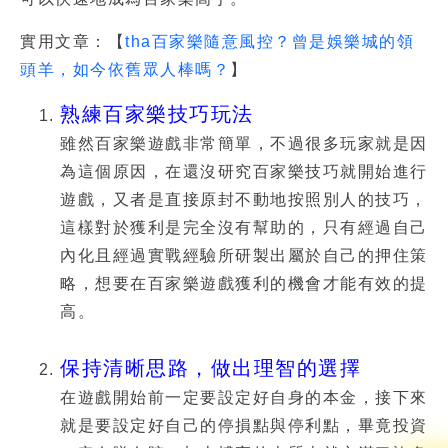
實用文章：【
tha百家樂隨意風控？曾是娛樂城的領
頭羊，如今依舊眾人棒嗎？
】
熟練百家樂技巧玩法
雖然百家樂遊戲非常簡單，不過很多玩家就是因
為這個原因，在還沒研究百家樂技巧就開始進行
遊戲，又者是直接原封不動地按照別人的技巧，
這樣對於獲利是完全沒有幫助的，只有經過自己
內化且經過實戰經驗所研製出屬於自己的押住策
略，想要在百家樂遊戲獲利的機會才能有效的提
高。
保持清晰思路，做出理智的選擇
在遊戲開始前一定要設定好自身的本金，接下來
就是要設定好自己的停損點與停利點，畢竟投資