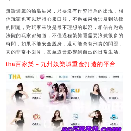
無論遊戲的輸贏結果，只要沒有作弊行為的出現，相
信玩家也可以玩得心服口服，不過如果會涉及到法律
的問題，對玩家來說是最不理想的狀況，相信有跑過
法院的玩家都知道，不僅過程繁雜還需要浪費很多的
時間，如果不能安全脫身，還可能會有刑責的問題，
真的非常不划算，甚至還會影響到自己的日常生活。
tha百家樂－九州娛樂城重金打造的平台