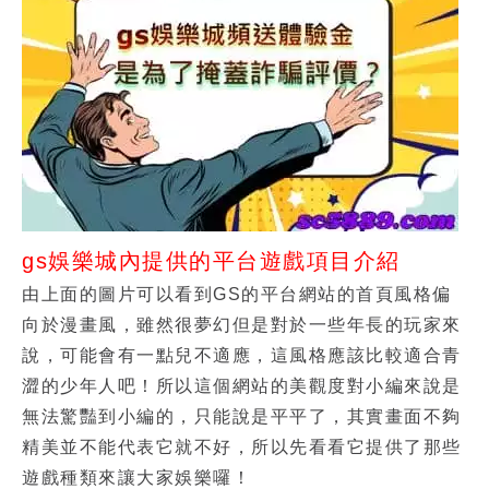
gs娛樂城內提供的平台遊戲項目介紹
由上面的圖片可以看到GS的平台網站的首頁風格偏
向於漫畫風，雖然很夢幻但是對於一些年長的玩家來
說，可能會有一點兒不適應，這風格應該比較適合青
澀的少年人吧！所以這個網站的美觀度對小編來說是
無法驚豔到小編的，只能說是平平了，其實畫面不夠
精美並不能代表它就不好，所以先看看它提供了那些
遊戲種類來讓大家娛樂囉！