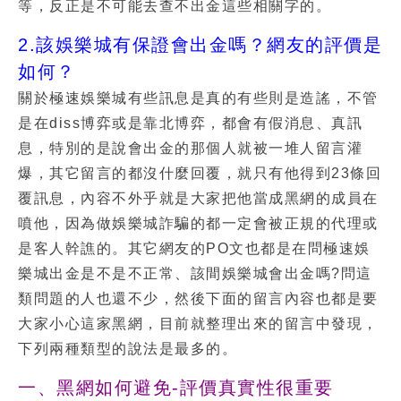
等，反正是不可能去查不出金這些相關字的。
2.該娛樂城有保證會出金嗎？網友的評價是
如何？
關於極速娛樂城有些訊息是真的有些則是造謠，不管
是在diss博弈或是靠北博弈，都會有假消息、真訊
息，特別的是說會出金的那個人就被一堆人留言灌
爆，其它留言的都沒什麼回覆，就只有他得到23條回
覆訊息，內容不外乎就是大家把他當成黑網的成員在
噴他，因為做娛樂城詐騙的都一定會被正規的代理或
是客人幹譙的。其它網友的PO文也都是在問極速娛
樂城出金是不是不正常、該間娛樂城會出金嗎?問這
類問題的人也還不少，然後下面的留言內容也都是要
大家小心這家黑網，目前就整理出來的留言中發現，
下列兩種類型的說法是最多的。
一、黑網如何避免-評價真實性很重要