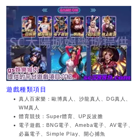
遊戲種類項目
真人百家樂：歐博真人、沙龍真人、DG真人、
WM真人
體育競技：Super體育、UP反波膽
電子遊戲：BNG電子、Ameba電子、AV電子、
必贏電子、Simple Play、開心捕魚