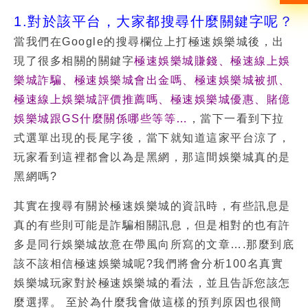
1.對於該平台，大家都搜尋什麼關鍵字呢？
當我們在Google的搜尋欄位上打極速娛樂城後，出
現了很多相關的關鍵字
極速娛樂城賺錢、極速
線上娛
樂城詐騙
、極速娛樂城會出金嗎、極速娛樂城被抓、
極速
線上娛樂城評價
推薦嗎、極速娛樂城優惠、
賭億
娛樂城
跟GS什麼關係哪些等等…
，當下一看到下拉
式選單出現的長尾字後，當下就知道這家平台涼了，
玩家看到這裡都會以為是黑網，那這間娛樂城真的是
黑網嗎?
其實在搜尋有關於極速娛樂城的資訊時，有些訊息是
真的有些則可能是詐騙相關訊息，但是相對的也有許
多是同行娛樂城故意在帶風向所寫的文章….那麼到底
該不該相信極速娛樂城呢?我們將會分析100名真實
娛樂城玩家對於極速娛樂城的看法，並且告訴您該怎
麼選擇。 至於為什麼我會做這樣的預判原因也很簡