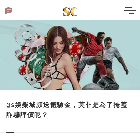
gs娛樂城頻送體驗金，莫非是為了掩蓋
詐騙評價呢？