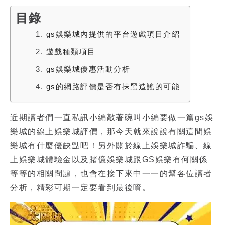
目錄
1.
gs娛樂城內提供的平台遊戲項目介紹
2.
遊戲種類項目
3.
gs娛樂城優惠活動分析
4.
gs的網路評價是否有抹黑造謠的可能
近期讀者們一直私訊小編敲著碗叫小編要做一篇
gs娛
樂城
的
線上娛樂城評價
，那今天就來說說有關這間娛
樂城有什麼優缺點吧！另外關於
線上娛樂城詐騙
、
線
上娛樂城體驗金
以及
賭億娛樂城
跟GS娛樂有何關係
等等的相關問題，也會在接下來中一一的幫各位讀者
分析，精彩可期一定要看到最後唷。