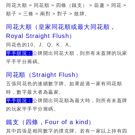
同花大順 > 同花順 > 四條（鐵支） > 葫蘆 > 同花 >
順子 > 三條 > 兩對 > 對子 > 散牌。
同花大順（皇家同花順或最大同花順，
Royal Straight Flush）
同花色的10、J、Q、K、A。
平手狀況：
公牌開出同花大順，則所有未蓋牌的玩家
平手平分籌碼。
同花順（Straight Flush）
五張同花色的連續數字牌。如果超過一家有同花順
時，數字最大者為贏家。
平手狀況：
公牌開出同花順為最大時，則所有未蓋牌
的玩家平手平分籌碼。
鐵支（四條，Four of a kind）
其中四張是相同數字的撲克牌。若有一家以上持有四