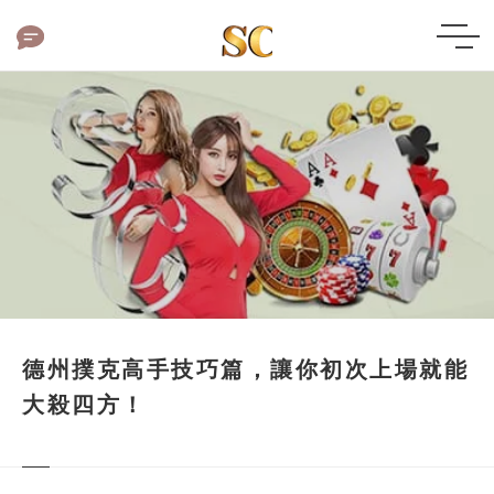
德州撲克高手技巧篇，讓你初次上場就能
大殺四方！