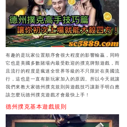
有趣的是玩家位置順序會很大程度的影響輸贏，同時
它也是美國多數賭場內最受歡迎的撲克牌類遊戲，而
且流行的程度是瘋迷全世界等級的不只限於在美國流
行，這也是一直有新玩家加入的原因。所以今天就讓
我們來教大家
德州撲克規則
與遊戲技巧讓新手明白應
該怎麼玩
德州撲克遊戲
才會最快上手！
德州撲克基本遊戲規則