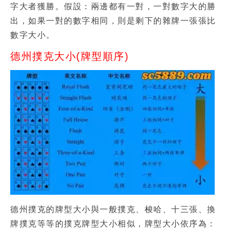
字大者獲勝。假設：兩邊都有一對，一對數字大的勝
出，如果一對的數字相同，則是剩下的雜牌一張張比
數字大小。
德州撲克大小(牌型順序)
德州撲克的牌型大小與一般撲克、梭哈、十三張、換
牌撲克等等的撲克牌型大小相似，牌型大小依序為：