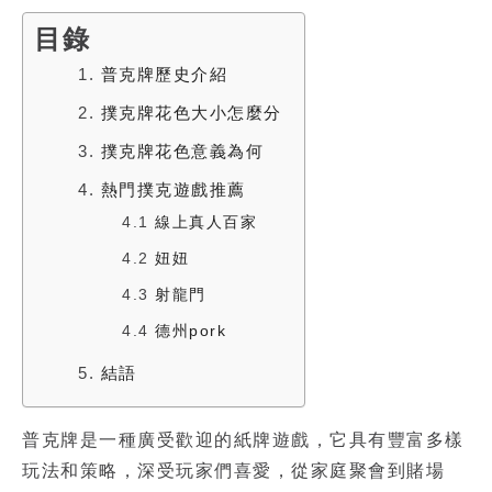
目錄
1.
普克牌歷史介紹
2.
撲克牌花色大小怎麼分
3.
撲克牌花色意義為何
4.
熱門撲克遊戲推薦
4.1
線上真人百家
4.2
妞妞
4.3
射龍門
4.4
德州pork
5.
結語
普克牌
是一種廣受歡迎的紙牌遊戲，它具有豐富多樣
玩法和策略，深受玩家們喜愛，從家庭聚會到賭場