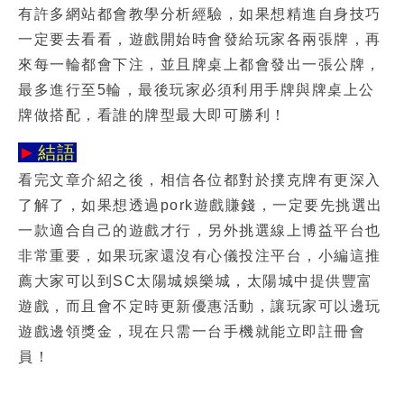
有許多網站都會教學分析經驗，如果想精進自身技巧
一定要去看看，遊戲開始時會發給玩家各兩張牌，再
來每一輪都會下注，並且牌桌上都會發出一張公牌，
最多進行至5輪，最後玩家必須利用手牌與牌桌上公
牌做搭配，看誰的牌型最大即可勝利！
►
結語
看完文章介紹之後，相信各位都對於撲克牌有更深入
了解了，如果想透過pork遊戲賺錢，一定要先挑選出
一款適合自己的遊戲才行，另外挑選線上博益平台也
非常重要，如果玩家還沒有心儀投注平台，小編這推
薦大家可以到SC太陽城娛樂城，太陽城中提供豐富
遊戲，而且會不定時更新優惠活動，讓玩家可以邊玩
遊戲邊領獎金，現在只需一台手機就能立即註冊會
員！