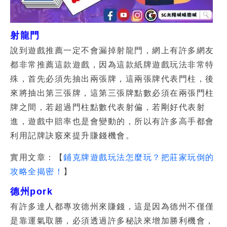
射龍門
說到遊戲推薦一定不會漏掉射龍門，網上有許多網友
都非常推薦這款遊戲，因為這款紙牌遊戲玩法非常特
殊，首先必須先抽出兩張牌，這兩張牌代表門柱，後
來將抽出第三張牌，這第三張牌點數必須在兩張門柱
牌之間，若超過門柱點數代表射偏，若剛好代表射
進，遊戲中賠率也是會變動的，所以有許多高手都會
利用記牌訣竅來提升賺錢機會。
實用文章：【
鋪克牌遊戲玩法怎麼玩？把莊家玩倒的
攻略全揭密！
】
德州pork
有許多達人都專攻德州來賺錢，這是因為德州不僅僅
是靠運氣取勝，必須透過許多秘訣來增加勝利機會，