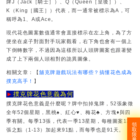
牌J（Jack［騎士］）、Q（Queen［皇後］）、
K（King［國王］）代表，而一通常被標示為A，可
稱呼為1、A或Ace。
現代花色圖案數值通常會直接標示在左上角，為了方
便坐在桌子對面對手玩家觀看，右下角也會有一個上
下倒轉數字，不過因為這樣所以人頭牌圖案也跟著變
成了上下兩個人頭相對的詭異圖像。
相關文章：【
舖克牌遊戲玩法有哪些？搞懂花色成為
撲克高手！
】
►
撲克牌花色意義為何
撲克牌花色意義
是什麼呢？牌中扣掉鬼牌，52張象徵
全年52個星期，黑桃♠、紅心♥、梅花♣、方塊♦與四
季有關。每季13張，代表一季13星期，每種圖案13
領
取
張之點（1-13）加起來91點，而每季也是91天。
限
量