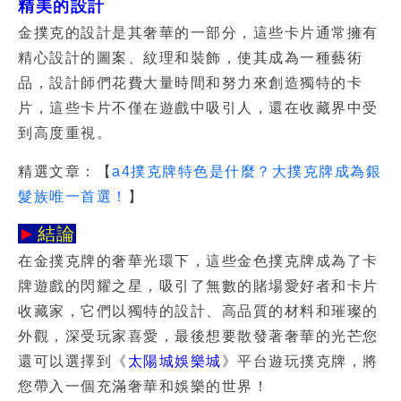
精美的設計
金撲克的設計是其奢華的一部分，這些卡片通常擁有
精心設計的圖案、紋理和裝飾，使其成為一種藝術
品，設計師們花費大量時間和努力來創造獨特的卡
片，這些卡片不僅在遊戲中吸引人，還在收藏界中受
到高度重視。
精選文章：【
a4撲克牌特色是什麼？大撲克牌成為銀
髮族唯一首選！
】
►
結論
在
金撲克牌
的奢華光環下，這些
金色撲克牌
成為了卡
牌遊戲的閃耀之星，吸引了無數的賭場愛好者和卡片
收藏家，它們以獨特的設計、高品質的材料和璀璨的
外觀，深受玩家喜愛，最後想要散發著奢華的光芒您
還可以選擇到《
太陽城娛樂城
》平台遊玩
撲克牌
，將
您帶入一個充滿奢華和娛樂的世界！