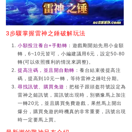
3步驟掌握雷神之錘破解玩法
小額投注養台+手動轉
：遊戲剛開始先用小金額
轉，6~10元皆可，小編建議用6元，設定50-80
轉(可以依照獲利的情況來調整)。
提高注碼，並且開自動轉
：養台結束後提高注
碼，提高到10元一轉，等待雷神之錘吐分期。
尋找訊號、購買免遊
：把槌子跟頭盔符號設定為
雷神之鎚訊號，當訊號出現時，別猶豫馬上加注
一轉20元，並且購買免費遊戲，果然馬上開出
爆分，購買免遊的時機真的非常重要，訊號出現
時一定要馬上買。