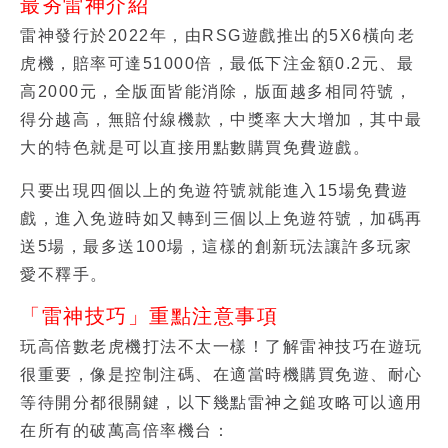
最夯雷神介紹
雷神發行於2022年，由RSG遊戲推出的5X6橫向老
虎機，賠率可達51000倍，最低下注金額0.2元、最
高2000元，全版面皆能消除，版面越多相同符號，
得分越高，無賠付線機款，中獎率大大增加，其中最
大的特色就是可以直接用點數購買免費遊戲。
只要出現四個以上的免遊符號就能進入15場免費遊
戲，進入免遊時如又轉到三個以上免遊符號，加碼再
送5場，最多送100場，這樣的創新玩法讓許多玩家
愛不釋手。
「雷神技巧」重點注意事項
玩高倍數老虎機打法不太一樣！了解雷神技巧在遊玩
很重要，像是控制注碼、在適當時機購買免遊、耐心
等待開分都很關鍵，以下幾點雷神之鎚攻略可以適用
在所有的破萬高倍率機台：