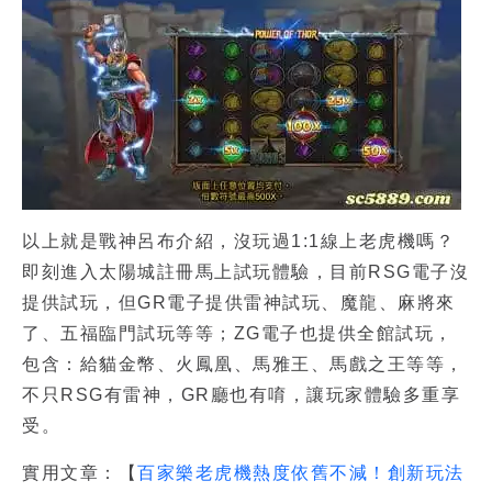
以上就是
戰神呂布介紹
，沒玩過1:1線上
老虎機
嗎？
即刻進入太陽城註冊馬上試玩體驗，目前RSG電子沒
提供試玩，但GR電子提供雷神試玩、魔龍、麻將來
了、五福臨門試玩等等；ZG電子也提供全館試玩，
包含：給貓金幣、火鳳凰、馬雅王、馬戲之王等等，
不只RSG有雷神，GR廳也有唷，讓玩家體驗多重享
受。
實用文章：【
百家樂老虎機熱度依舊不減！創新玩法