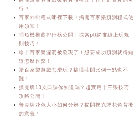
行？
百家外掛程式哪裡下載？揭開百家樂預測程式使
用須知！
捕魚機推薦排行榜公開！探索ptt網友線上玩規
則技巧！
線上百家樂漏洞被發現了！想要成功預測就得知
道怎麼作弊！
賭百家樂遊戲怎麼玩？搞懂莊閒比例一點也不
難！
撲克牌13支口訣你知道嗎？超實用十三張技巧
攻略公開！
普克牌花色大小如何分辨？揭開撲克牌花色背後
的意義！