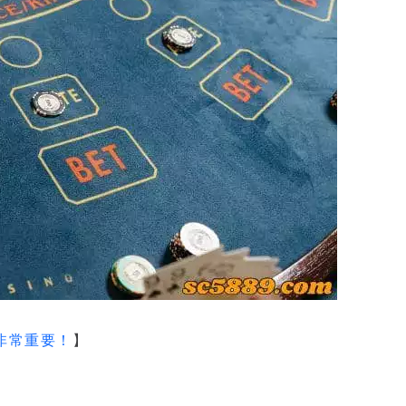
非常重要！
】