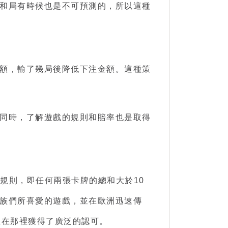
和局有時候也是不可預測的，所以這種
額，輸了幾局後降低下注金額。這種策
同時，了解遊戲的規則和賠率也是取得
殊規則，即任何兩張卡牌的總和大於10
貴族們所喜愛的遊戲，並在歐洲迅速傳
並在那裡獲得了廣泛的認可。