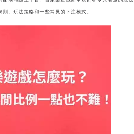
規則、玩法策略和一些常見的下注模式。