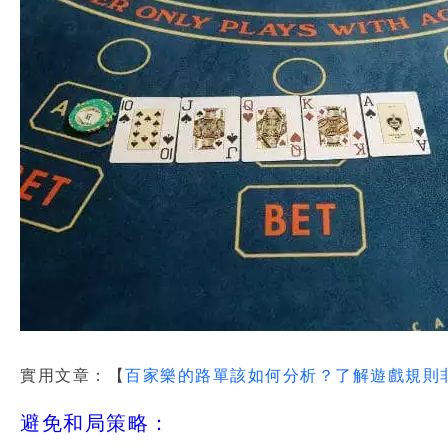
實用文章：【
百家樂的路單該如何分析？了解遊戲規則
避免和局策略：