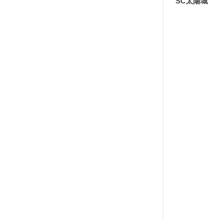
SC太陽城