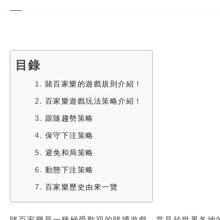
目錄
1.
賭百家樂的遊戲規則介紹！
2.
百家樂遊戲玩法策略介紹！
3.
跟隨趨勢策略
4.
保守下注策略
5.
避免和局策略
6.
動態下注策略
7.
百家樂歷史由來一覽
賭百家樂是一種極受歡迎的賭博遊戲，常見於世界各地