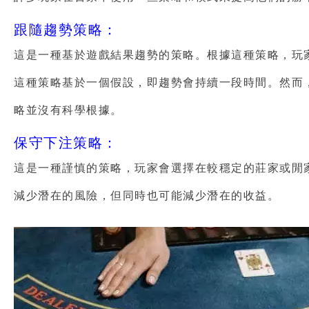
跟隨趨勢策略：
這是一種基於遊戲結果趨勢的策略。根據這種策略，玩
這種策略基於一個假設，即趨勢會持續一段時間。然而
略並沒有科學根據。
保守下注策略：
這是一種謹慎的策略，玩家會選擇在較穩定的莊家或閒
減少潛在的風險，但同時也可能減少潛在的收益。