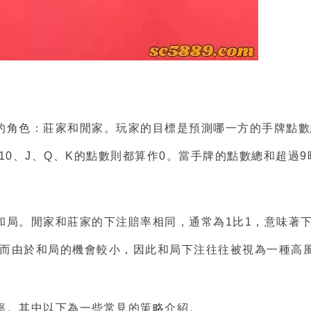
的角色：莊家和閒家。玩家的目標是預測哪一方的手牌點數
10、J、Q、K的點數則都算作0。當手牌的點數總和超過
和局。閒家和莊家的下注賠率相同，通常為1比1，意味著
然而由於和局的機會較小，因此和局下注往往被視為一種高
率。其中以下為一些常見的策略介紹。