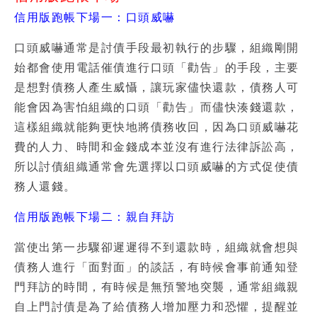
信用版跑帳下場一：口頭威嚇
口頭威嚇通常是討債手段最初執行的步驟，組織剛開
始都會使用電話催債進行口頭「勸告」的手段，主要
是想對債務人產生威懾，讓玩家儘快還款，債務人可
能會因為害怕組織的口頭「勸告」而儘快湊錢還款，
這樣組織就能夠更快地將債務收回，因為口頭威嚇花
費的人力、時間和金錢成本並沒有進行法律訴訟高，
所以討債組織通常會先選擇以口頭威嚇的方式促使債
務人還錢。
信用版跑帳下場二：親自拜訪
當使出第一步驟卻遲遲得不到還款時，組織就會想與
債務人進行「面對面」的談話，有時候會事前通知登
門拜訪的時間，有時候是無預警地突襲，通常組織親
自上門討債是為了給債務人增加壓力和恐懼，提醒並