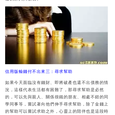
信用版輸錢付不出來三：尋求幫助
如果今天面臨沒有錢財、即將破產也還不出債務的情
況，這樣代表生活都有困難了，那尋求幫助是必然
的，可以先與親人、關係很鐵的朋友、相處不錯的同
學同事等，嘗試著向他們伸手尋求幫助，除了金錢上
的幫助可以嘗試求助之外，心靈上的陪伴也是這段時