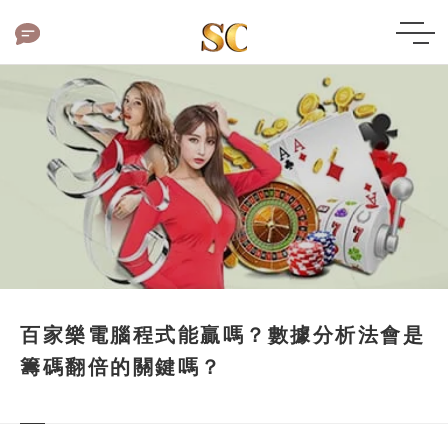
百家樂電腦程式能贏嗎？數據分析法會是
籌碼翻倍的關鍵嗎？