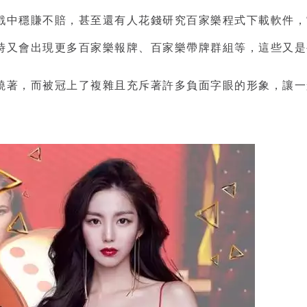
戲中穩賺不賠，甚至還有人花錢研究
百家樂程式下載
軟件，
時又會出現更多
百家樂報牌
、
百家樂帶牌群組
等，這些又是
繞著，而被冠上了複雜且充斥著許多負面字眼的形象，讓一