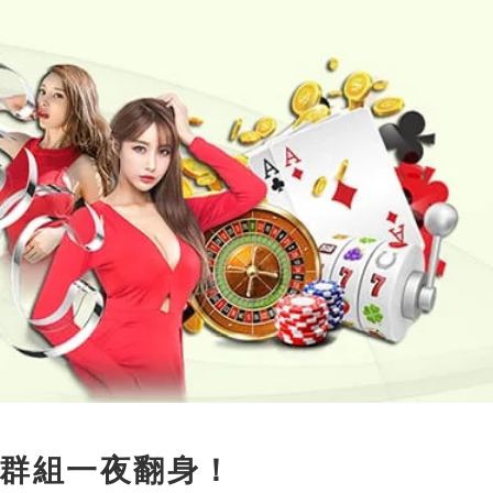
群組一夜翻身！