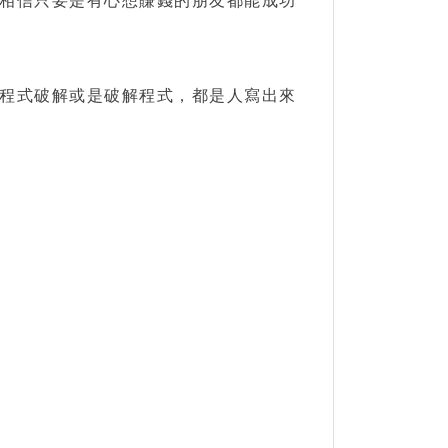
相信只要是有心想賺錢的朋友都能成功
程式破解或是破解程式，都是人寫出來