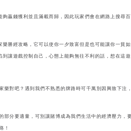
能夠贏錢獲利並且滿載而歸，因此玩家們會在網路上搜尋百
家樂勝經攻略，它可以使你一夕致富但是也可能讓你一貧如
陷到讓遊戲控制自己，心態上能夠無往不利的話，想在這遊
家樂對吧？遇到我們不熟悉的牌路時可千萬別因興致下注
的部分要適量，可別讓賭博成為我們生活中的經濟壓力，
路！