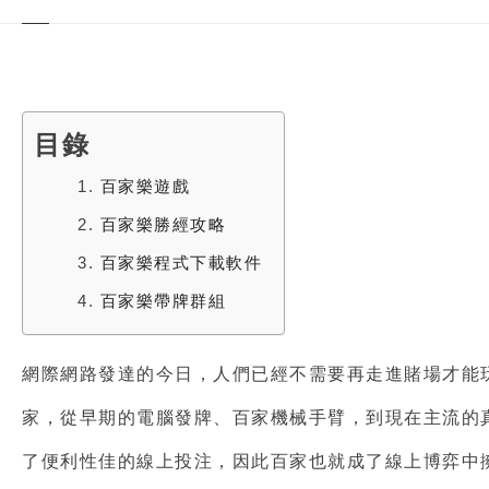
目錄
1.
百家樂遊戲
2.
百家樂勝經攻略
3.
百家樂程式下載軟件
4.
百家樂帶牌群組
網際網路發達的今日，人們已經不需要再走進賭場才能
家，從早期的電腦發牌、百家機械手臂，到現在主流的
了便利性佳的線上投注，因此百家也就成了線上博弈中