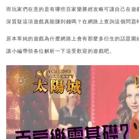
而玩家們在意的是有哪些
百家樂勝經
攻略可讓自己在遊
深質疑這項遊戲真能賺到錢嗎？在網路上查詢這個問題
原本單純的遊戲為什麼網路上會有那麼多衍生的話題圍
讓小編帶領各位解析一下這受歡迎的遊戲吧。