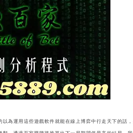
的以為運用這些遊戲軟件就能在線上博弈中行走天下的話，