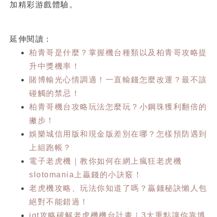
加精彩游戲體驗。
延伸閱讀：
柏青哥是什麼？掌握機台種類以及柏青哥攻略提
升中獎機率！
賭博輸光心情調適！一直輸錢怎麼改運？最不該
碰觸的禁忌！
柏青哥機台攻略玩法怎麼玩？小鋼珠獲利翻倍的
撇步！
娛樂城信用版和現金版差別在哪？怎樣預防遇到
上組跑帳？
電子老虎機｜教你如何在網上瘋狂老虎機
slotomania上贏錢的小訣竅！
老虎機攻略、玩法你知道了嗎？贏錢秘訣懶人包
絕對不能錯過！
igt攻略破解老虎機機台計畫｜3大重點讓你靠博