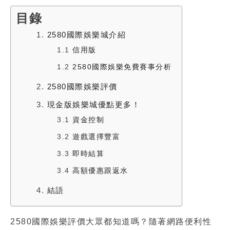
目錄
1.
2580國際娛樂城介紹
1.1
信用版
1.2
2580國際娛樂免費賽事分析
2.
2580國際娛樂評價
3.
現金版娛樂城優點更多！
3.1
資金控制
3.2
遊戲選擇豐富
3.3
即時結算
3.4
高額優惠跟返水
4.
結語
2580
國際娛樂評價
大眾都知道嗎？隨著網路便利性