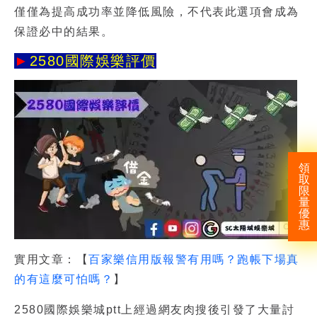
僅僅為提高成功率並降低風險，不代表此選項會成為
保證必中的結果。
►
2580國際娛樂評價
領
取
限
量
優
惠
實用文章：【
百家樂信用版報警有用嗎？跑帳下場真
的有這麼可怕嗎？
】
2580
國際娛樂城ptt
上經過網友肉搜後引發了大量討