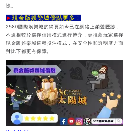
險。
►
現金版娛樂城優點更多！
2580
國際娛樂城
的網頁如今已在網絡上銷聲匿跡，
不過相較於選擇信用模式進行博弈，更推薦玩家選擇
現金版娛樂城這種投注模式，在安全性和透明度方面
對比下都更有保障。