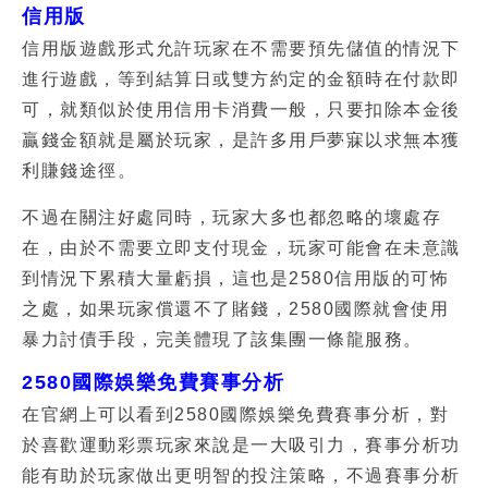
信用版
信用版
遊戲形式允許玩家在不需要預先儲值的情況下
進行遊戲，等到結算日或雙方約定的金額時在付款即
可，就類似於使用信用卡消費一般，只要扣除本金後
贏錢金額就是屬於玩家，是許多用戶夢寐以求無本獲
利賺錢途徑。
不過在關注好處同時，玩家大多也都忽略的壞處存
在，由於不需要立即支付現金，玩家可能會在未意識
到情況下累積大量虧損，這也是
2580信用版
的可怖
之處，如果玩家償還不了賭錢，2580國際就會使用
暴力討債手段，完美體現了該集團一條龍服務。
2580國際娛樂免費賽事分析
在官網上可以看到
2580
國際娛樂免費賽事分析
，對
於喜歡運動彩票玩家來說是一大吸引力，賽事分析功
能有助於玩家做出更明智的投注策略，不過賽事分析