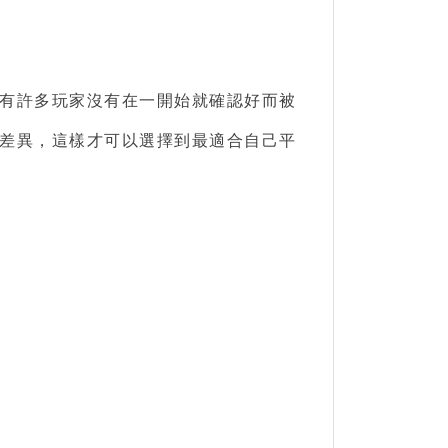
有許多玩家沒有在一開始就確認好而被
差異，這樣才可以選擇到最適合自己平