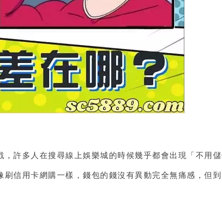
戲，許多人在搜尋線上娛樂城的時候幾乎都會出現「不用儲
像刷信用卡網購一樣，錢包的錢沒有異動完全無痛感，但到