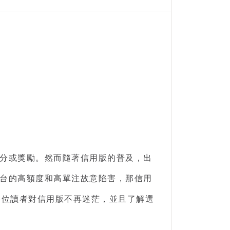
分或獎勵。然而隨著信用版的普及，出
台的高額度和高單注故意陷害，那
信用
各位讀者對信用版不再迷茫，並且了解選