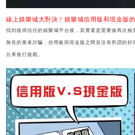
線上娛樂城大對決！娛樂城信用版和現金版
找到值得信任的娛樂城平台後，其實還是需要做再次檢
無良的業者詐騙，信用板與現金版之間並沒有所謂的好
台來進行遊戲。