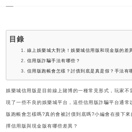
目錄
1.
線上娛樂城大對決！娛樂城信用版和現金版的差
2.
信用版詐騙手法有哪些？
3.
信用版跑帳會怎樣？討債到底是真是假？手法有
娛樂城信用版
是目前線上賭博的一種常見形式，玩家不
現了一些不良的娛樂城平台，這些
信用版詐騙
平台通常
版跑帳會怎樣
嗎?真的會被討債到底嗎?小編會在接下
擇信用版與現金版有哪些差異？