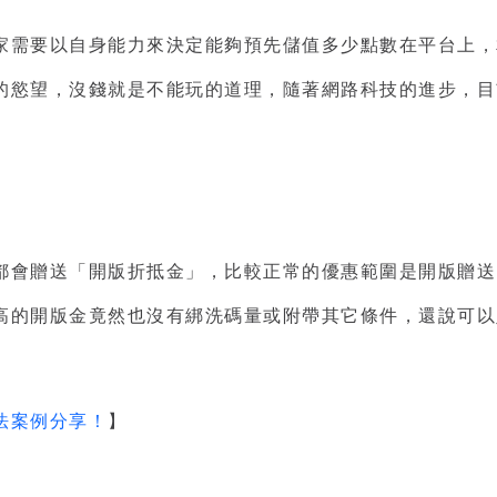
家需要以自身能力來決定能夠預先儲值多少點數在平台上，
的慾望，沒錢就是不能玩的道理，隨著網路科技的進步，目
會贈送「開版折抵金」，比較正常的優惠範圍是開版贈送10
高的開版金竟然也沒有綁洗碼量或附帶其它條件，還說可以
法案例分享！
】