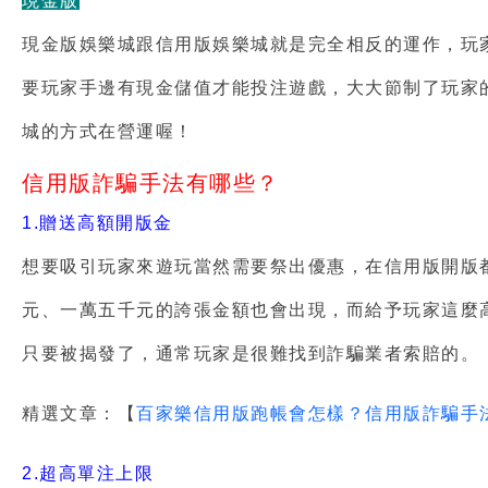
現金版
現金版娛樂城跟信用版娛樂城就是完全相反的運作，玩
要玩家手邊有現金儲值才能投注遊戲，大大節制了玩家
城的方式在營運喔！
信用版詐騙手法有哪些？
1.贈送高額開版金
想要吸引玩家來遊玩當然需要祭出優惠，在信用版開版都
元、一萬五千元的誇張金額也會出現，而給予玩家這麼
只要被揭發了，通常玩家是很難找到詐騙業者索賠的。
精選文章：【
百家樂信用版跑帳會怎樣？信用版詐騙手
2.超高單注上限