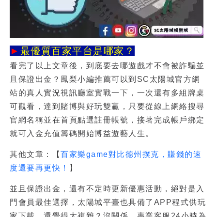
►
最優質百家平台是哪家？
看完了以上文章後，到底要去哪遊戲才不會被詐騙並
且保證出金？鳳梨小編推薦可以到SC太陽城官方網
站的真人實況視訊廳室實戰一下，一次還有多組牌桌
可觀看，達到賭博與好玩雙贏，只要從線上網絡搜尋
官網名稱並在首頁點選註冊帳號，接著完成帳戶綁定
就可入金充值籌碼開始博益遊藝人生。
其他文章：【
百家樂game對比德州撲克，賺錢的速
度還要再更快！
】
並且保證出金，還有不定時更新優惠活動，絕對是入
門會員最佳選擇，太陽城平臺也具備了APP程式供玩
家下載，還覺得太複雜？沒關係，專業客服24小時為