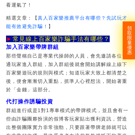
看運氣了！
精選文章：【
真人百家樂推薦平台有哪些？先試玩才
能有效避免詐騙！
】
領
取
限
►
常見線上百家樂詐騙手法有哪些？
量
加入百家樂帶牌群組
優
惠
那些聲稱自己是專業代操師的人員，會先邀請各位博
通玩家進入群組，加入群組後就會開始講解線上線下
百家樂遊玩的規則與模式；知道玩家大致上都清楚之
後，便會漸漸切入重點，抓準人心裡想法，開始著重
於「金錢」這部分。
代打操作誘騙投資
群組進行或是1對1專車模式的帶牌模式，並且會有一
些由詐騙團夥扮演的假博客玩家貼出獲利資訊，營造
出整個團隊實力非常強勁，只要跟著帶牌老師就可以