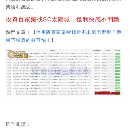
樂
獲利感受。
投資百家樂找SC太陽城，獲利快感不間斷
熱門文章：【
信用版百家樂輸錢付不出來怎麼辦？跑
帳下場真的好可怕！
】
延伸閱讀：