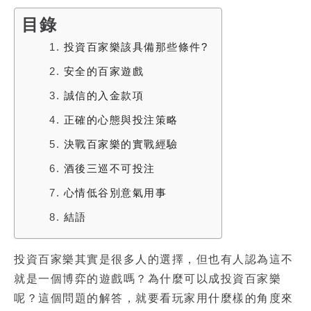
目錄
1.
投資百家樂該具備那些條件?
2.
安全的百家遊戲
3.
誠信的入金款項
4.
正確的心態與投注策略
5.
決戰百家樂的實戰經驗
6.
酒後三巡不可投注
7.
心情低谷別意氣用事
8.
結語
投資百家樂
其實是很多人的選擇，但也有人認為這不
就是一個博弈的遊戲嗎？為什麼可以成
投資百家樂
呢？這個問題的解答，就要看玩家用什麼樣的角度來