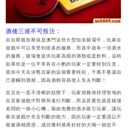
酒後三巡不可投注：
在拉斯維加斯或是澳門這些大型知名賭場中，玩家在
遊戲中可以享受到很多的服務，而其中就有一項酒水
的服務，賭場會提供玩家高檔的酒類或是飲料，這時
如果你是一位平常有在小酌的玩家一定要特別注意，
當你今天在決戰百家的這個重要時刻，千萬不要讓自
己接觸到酒精，因為酒精容易使人失去判斷！
並且在一是不清晰的狀態下，玩家很難保持理智地的
在百家遊戲中對牌局進行判斷，而這其實也就是賭場
老闆的一個小心機，藉由免費的酒水吸引玩家，讓玩
家在遊戲中失去判斷的能力，因此玩家一定要謹記不
能被酒精誘惑，成功獲利後再好好的大喝一頓也不