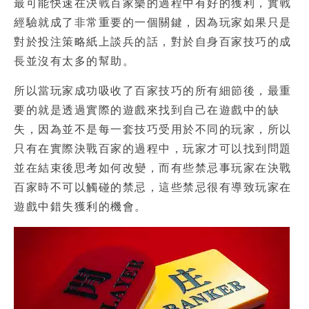
最可能快速在決戰百家樂的過程中有好的獲利，實戰
經驗就成了非常重要的一個關鍵，因為玩家如果只是
對於投注策略紙上談兵的話，對於自身百家技巧的成
長並沒有太多的幫助。
所以當玩家成功吸收了百家技巧的所有細節後，最重
要的就是透過實際的遊戲來找到自己在遊戲中的缺
失，因為並不是每一套技巧受用於不同的玩家，所以
只有在實際決戰百家的過程中，玩家才可以找到問題
並在結束後思考如何改變，而有些禁忌事玩家在決戰
百家時不可以觸碰的禁忌，這些禁忌很有導致玩家在
遊戲中錯失獲利的機會。