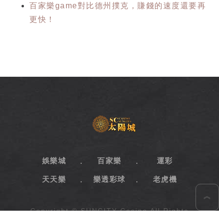
百家樂game對比德州撲克，賺錢的速度還要再
更快！
SC
太
陽
城
娛
樂
娛樂城
百家樂
運彩
城
天天樂
樂透彩球
老虎機
︽
Copyright © SUNCITY Casino All Rights